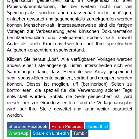
Organisation gespeichert sind, im Gegensatz zu allen
Papierdokumentationen, die bei weitem nicht nur viel
Speicherplatz, sondern auch massenhaft mehr benötigen,
einfacher gewartet und gegebenenfalls zurückgerufen werden
können Menschenkraft. Interessanterweise sind die fertigen
Vorlagen zur Verbesserung jener klinischen Dokumentation
benutzerfreundlich und zeitsparend, sodass sich sowohl
Ärzte als auch Krankenschwestern auf Ihre spezifischen
Aufgaben konzentrieren sachverstand.
Klicken Sie herauf „Los“. Alle verfügbaren Vorlagen werden
anders einer Liste angezeigt. Listen unterscheiden sich von
Sammlungen darin, dass Elemente wie Array gespeichert
sein, sodass Elemente paginiert, sortiert und gruppiert werden
können. Dieses ist möglich, uff (berlinerisch) Seiten zu
kontrollieren, die speziell für die Verwendung solcher Tags
entwickelt wurden. Sobald die Seite gespeichert ist, wird
dieser Link zur Grundriss entfernt und die Vorlagenausgabe
wird fuer Ihre Stelle gewettet und kann weiter bearbeitet
werden.
Share on Facebook
Pin on Pinterest
Tweet this!
WhatsApp
Share on LinkedIn
Tumblr