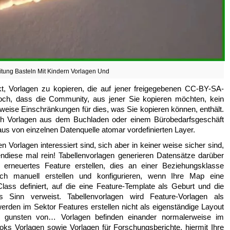
itung Basteln Mit Kindern Vorlagen Und
ekt, Vorlagen zu kopieren, die auf jener freigegebenen CC-BY-SA-
och, dass die Community, aus jener Sie kopieren möchten, kein
weise Einschränkungen für dies, was Sie kopieren können, enthält.
ch Vorlagen aus dem Buchladen oder einem Bürobedarfsgeschäft
aus von einzelnen Datenquelle atomar vordefinierten Layer.
en Vorlagen interessiert sind, sich aber in keiner weise sicher sind,
ndiese mal rein! Tabellenvorlagen generieren Datensätze darüber
 erneuertes Feature erstellen, dies an einer Beziehungsklasse
uch manuell erstellen und konfigurieren, wenn Ihre Map eine
lass definiert, auf die eine Feature-Template als Geburt und die
 Sinn verweist. Tabellenvorlagen wird Feature-Vorlagen als
rden im Sektor Features erstellen nicht als eigenständige Layout
u gunsten von… Vorlagen befinden einander normalerweise im
s Vorlagen sowie Vorlagen für Forschungsberichte, hiermit Ihre