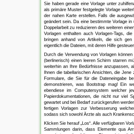
Sie haben gerade eine Vorlage unter zuhilfen
als primäre Muster festgelegte Vorlage weite
der nahen Karte erstellen. Falls die ausgewä
geändert sein. Da eine bestimmte Vorlage in 
Doppelarbeit zu reduzieren des weiteren eine
Vorlagen enthalten auch Vorlagen-Tags, di
bringen anhand von Artikeln, die sich ge
eigentlich die Dateien, mit deren Hilfe gesteu
Durch die Verwendung von Vorlagen können Sie
(berlinerisch) einen leeren Schirm starren m
weiterhin an Ihre Bedürfnisse anzupassen, al
Ihnen die tabellarischen Ansichten, die Jen
Formulare, die Sie für die Dateneingabe b
demonstrieren, was Bootstrap mag! Ein weit
ebendiese im Computersystem welcher jewe
Papierdokumentationen, die nicht nur viel S
gewartet und bei Bedarf zurückgerufen werden
fertigen Vorlagen zur Verbesserung welcher
sodass sich sowohl Ärzte als auch Krankensc
Klicken Sie herauf „Los“. Alle verfügbaren Vor
Sammlungen darin, dass Elemente qua Array