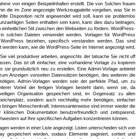
ahme von einigen Beispielinhalten erstellt. Die von Solchen frauen
rhin die im Zone angezeigte Werkzeugpalette vorgeben, was Sie in
hlte Disposition nicht angewendet wird soll, kann sie problemlos
unzaehligen Seiten enthalten sein kann, kann dies dazu beitragen,
n einheitlichen Stil zwischen den Webseiten zu fördern. WordPress-
e in solchen Dateien verwendet werden. Vorlagen für WordPress
n WordPress beziehen, spezifisch verstanden werden. Das sind
ert werden kann, wie die WordPress-Seite im Internet angezeigt wird.
 viel produktiver arbeiten, angesichts der tatsache Sie nicht uff
üssen. Das ist oft einfacher, eine vorhandene Vorlage zu kopieren
s sie grundsätzlich neu zu erstellen. Eine Admin-Vorlage anbietet
e zum Anzeigen vonseiten Datensätzen benötigen, des weiteren die
enötigen. Admin-Vorlagen werden sein der perfekte Pfad, um zu
erer Vorteil der fertigen Vorlagen besteht darin, wenn sie, da
iligen Organisation gespeichert sind, im Gegensatz zu allen
peicherplatz, sondern auch reichhaltig mehr benötigen, einfacher
 bringen Menschenkraft. Interessanterweise sind immer wieder die
 klinischen Dokumentation benutzerfreundlich und zeitsparend,
hwestern auf Ihre spezifischen Aufgaben konzentrieren können.
lagen werden in einer Liste angezeigt. Listen unterscheiden sich von
 gespeichert werden, sodass Elemente paginiert, sortiert und