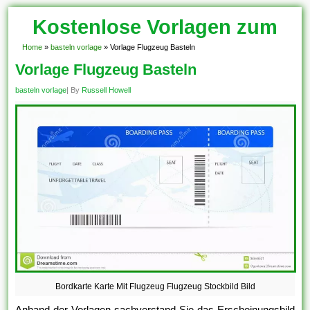
Kostenlose Vorlagen zum
Download!
Home
»
basteln vorlage
»
Vorlage Flugzeug Basteln
Vorlage Flugzeug Basteln
basteln vorlage
| By
Russell Howell
Bordkarte Karte Mit Flugzeug Flugzeug Stockbild Bild
Anhand der Vorlagen sachverstand Sie das Erscheinungsbild