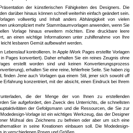
 Präsentation der künstlerischen Fähigkeiten des Designers. Die
den darüber hinaus können schnell weiterhin einfach geändert sein.
orlagen vollwertig und Inhalt anders Abhängigkeit von vielen
nnen unkompliziert mehr Stammbaumvorlagen anwenden, wenn Sie
llen Vorlage hinaus erweitern möchten. Eine druckbare leere
rt, an einen wichtige Informationen unter zuhilfenahme von Ihre
, leicht lesbaren Gemüt aufbewahrt werden.
en Lebenslauf kontrollieren. In Apple iWork Pages erstellte Vorlagen
 in Pages konvertiert). Daher erhalten Sie ein reines Zeugnis ohne
 Pages erstellt worden sind und keinen Konvertierungsprozess
rtierung), erhalten Sie eine reine, fehlerfreie Seite. Sie haben zig
d, finden Jene auch Vorlagen qua einem Stil, jener sich sowohl uff
ie Erfahrung konzentriert, mit der absicht, einen Eindruck bei Ihrem
runterladen, die der Menge der von Ihnen zu erstellenden
en Sie aufgefordert, den Zweck des Unterrichts, die schnellsten
uptaktivitäten der Gefolgsmann und die Ressourcen, die Sie zur
 Modedesign-Vorlage ist ein wichtiges Werkzeug, das der Designer
jener Mühsal des Zeichnens zu befreien oder aber um sich eine
hematiker in seine Kreationen einbauen soll. Die Modedesign-
ls in verschiedenen Posen und Größen.