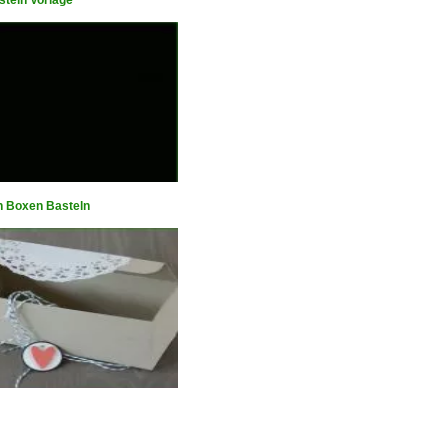
steln Vorlage
n Boxen Basteln