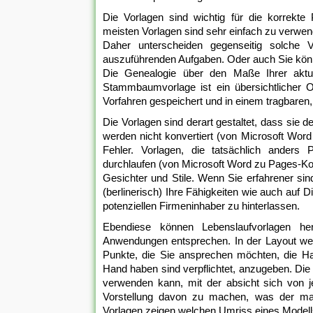
Die Vorlagen sind wichtig für die korrekte
meisten Vorlagen sind sehr einfach zu verwen
Daher unterscheiden gegenseitig solche V
auszuführenden Aufgaben. Oder auch Sie kö
Die Genealogie über den Maße Ihrer aktue
Stammbaumvorlage ist ein übersichtlicher O
Vorfahren gespeichert und in einem tragbaren
Die Vorlagen sind derart gestaltet, dass sie d
werden nicht konvertiert (von Microsoft Word
Fehler. Vorlagen, die tatsächlich anders
durchlaufen (von Microsoft Word zu Pages-Konve
Gesichter und Stile. Wenn Sie erfahrener sin
(berlinerisch) Ihre Fähigkeiten wie auch auf D
potenziellen Firmeninhaber zu hinterlassen.
Ebendiese können Lebenslaufvorlagen he
Anwendungen entsprechen. In der Layout werd
Punkte, die Sie ansprechen möchten, die Ha
Hand haben sind verpflichtet, anzugeben. Die
verwenden kann, mit der absicht sich von 
Vorstellung davon zu machen, was der mat
Vorlagen zeigen welchen Umriss eines Model