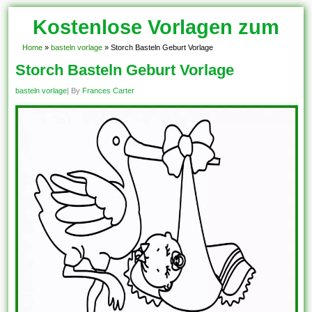
Kostenlose Vorlagen zum
Download!
Home
»
basteln vorlage
»
Storch Basteln Geburt Vorlage
Storch Basteln Geburt Vorlage
basteln vorlage
| By
Frances Carter