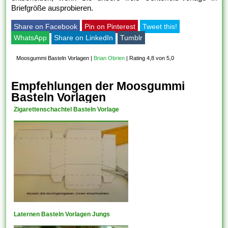
Briefgröße ausprobieren.
Share on Facebook
Pin on Pinterest
Tweet this!
WhatsApp
Share on LinkedIn
Tumblr
Moosgummi Basteln Vorlagen
|
Brian Obrien
|
Rating 4,8 von 5,0
Empfehlungen der Moosgummi
Basteln Vorlagen
Zigarettenschachtel Basteln Vorlage
Laternen Basteln Vorlagen Jungs