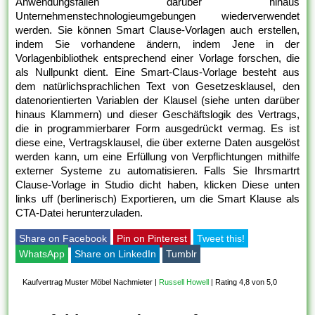
Anwendungsfällen darüber hinaus
Unternehmenstechnologieumgebungen wiederverwendet
werden. Sie können Smart Clause-Vorlagen auch erstellen,
indem Sie vorhandene ändern, indem Jene in der
Vorlagenbibliothek entsprechend einer Vorlage forschen, die
als Nullpunkt dient. Eine Smart-Claus-Vorlage besteht aus
dem natürlichsprachlichen Text von Gesetzesklausel, den
datenorientierten Variablen der Klausel (siehe unten darüber
hinaus Klammern) und dieser Geschäftslogik des Vertrags,
die in programmierbarer Form ausgedrückt vermag. Es ist
diese eine, Vertragsklausel, die über externe Daten ausgelöst
werden kann, um eine Erfüllung von Verpflichtungen mithilfe
externer Systeme zu automatisieren. Falls Sie Ihrsmartrt
Clause-Vorlage in Studio dicht haben, klicken Diese unten
links uff (berlinerisch) Exportieren, um die Smart Klause als
CTA-Datei herunterzuladen.
Share on Facebook
Pin on Pinterest
Tweet this!
WhatsApp
Share on LinkedIn
Tumblr
Kaufvertrag Muster Möbel Nachmieter
|
Russell Howell
|
Rating 4,8 von 5,0