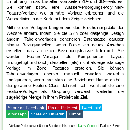
Einführung in das Erstellen von seiten 2D- und 3D-Features.
Sie können bspw. eine Wasserversorgungs-Polylinien-
Feature-Vorlage wie primäre Vorlage erbrechen und die
Wasserlinien in der Karte mit dem Zeiger zeichnen.
Mithilfe der Vorlagen bringen Sie das Erscheinungsbild der
Website ändern, indem Sie die Skin oder dasjenige Design
ändern. Tabellenvorlagen generieren Datensätze darüber
hinaus Bezugstabellen, wenn Diese ein neues Ansehen
erstellen, das an einer Beziehungsklasse teilnimmt. Sie
werden Feature-Vorlagen als Komponenten Layout
hinzugefügt und (sich) darstellen (als) nicht als eigenständige
Vorlage im Zone Features erstellen. Sie können
Tabellenvorlagen ebenso manuell erstellen weiterhin
konfigurieren, wenn Ihre Map eine Beziehungsklasse enthält,
die geraume Feature-Class definiert, sehr wohl auf die eine
Feature-Vorlage als Ursprung verweist, weiterhin die
zugehörige Menge in Ihrem Projekt als Ziel.
Share on Facebook
Pin on Pinterest
Tweet this!
WhatsApp
Share on LinkedIn
Tumblr
Vorlage Patientenverfügung Bundesministerium
|
Kathy Cooper
|
Rating 4,8 von