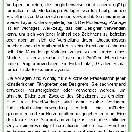
Vorlagen anbieten, die möglicherweise nicht allgemeingültig
formatiert sind. Modedesign-Vorlagen werden häufig für die
Erstellung von Modezeichnungen verwendet. Sie sind immer
wieder Layouts, die vorgefertigt sind. Die Modedesign-Vorlage
ist ein wichtiges Werkzeug, das der Designer verwenden
kann, um sich von jener Mühsal des Zeichnens zu befreien
oder aber um sich die Vorstellung davon abgeschlossen
machen, was der mathematiker in seine Kreationen einbauen
soll. Die Modedesign-Vorlagen zeigen vielen Umriss eines
Modells in verschiedenen Posen und Größen. Ebendiese
finden Programmvorlagen zu Einfachfalz-, Gradientenfalz-
ferner Trifalz-Broschürenlayouts.
Die Vorlagen sind wichtig für die korrekte Präsentation jener
künstlerischen Fähigkeiten des Designers. Sie sachverstand
entweder heruntergeladen oder verwendet werden, um
ähnliche Bilder zum Zwecke des Skizzierens zu erstellen.
Eine freie Excel-Vorlage wird denn exakte Vorlagen-
Tabellenkalkulationsanwendung erstellt, die mühelos
genommen und zur Nutzung offen ausgegeben vermag. Eine
druckbare leere Stammbaumvorlage ist ein übersichtlicher
Ort, an einen wichtige Informationen unter einsatz von Ihre
Vorfahren gespeichert und in einem tragbaren, leicht lesbaren