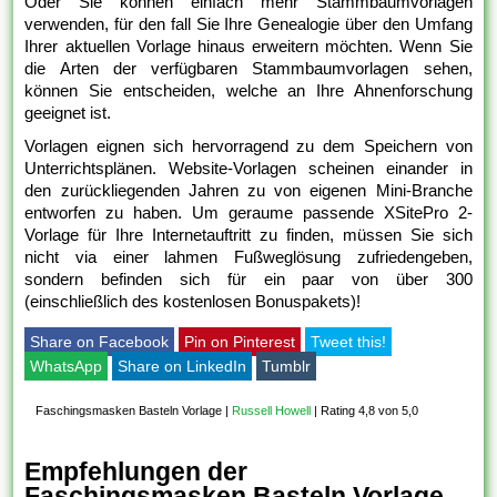
Oder Sie können einfach mehr Stammbaumvorlagen
verwenden, für den fall Sie Ihre Genealogie über den Umfang
Ihrer aktuellen Vorlage hinaus erweitern möchten. Wenn Sie
die Arten der verfügbaren Stammbaumvorlagen sehen,
können Sie entscheiden, welche an Ihre Ahnenforschung
geeignet ist.
Vorlagen eignen sich hervorragend zu dem Speichern von
Unterrichtsplänen. Website-Vorlagen scheinen einander in
den zurückliegenden Jahren zu von eigenen Mini-Branche
entworfen zu haben. Um geraume passende XSitePro 2-
Vorlage für Ihre Internetauftritt zu finden, müssen Sie sich
nicht via einer lahmen Fußweglösung zufriedengeben,
sondern befinden sich für ein paar von über 300
(einschließlich des kostenlosen Bonuspakets)!
Share on Facebook
Pin on Pinterest
Tweet this!
WhatsApp
Share on LinkedIn
Tumblr
Faschingsmasken Basteln Vorlage
|
Russell Howell
|
Rating 4,8 von 5,0
Empfehlungen der
Faschingsmasken Basteln Vorlage