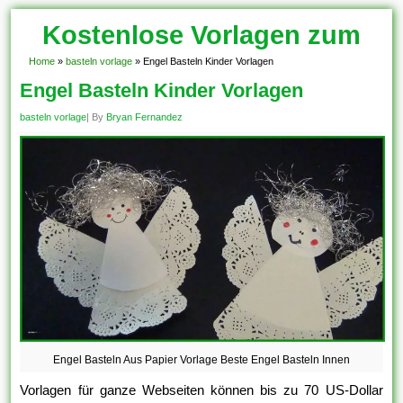
Kostenlose Vorlagen zum
Download!
Home
»
basteln vorlage
»
Engel Basteln Kinder Vorlagen
Engel Basteln Kinder Vorlagen
basteln vorlage
| By
Bryan Fernandez
Engel Basteln Aus Papier Vorlage Beste Engel Basteln Innen
Vorlagen für ganze Webseiten können bis zu 70 US-Dollar