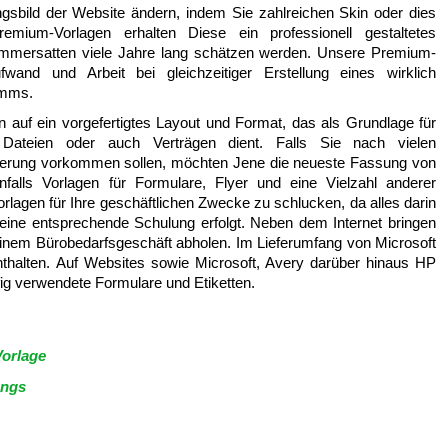
gsbild der Website ändern, indem Sie zahlreichen Skin oder dies
ium-Vorlagen erhalten Diese ein professionell gestaltetes
mmersatten viele Jahre lang schätzen werden. Unsere Premium-
wand und Arbeit bei gleichzeitiger Erstellung eines wirklich
amms.
 auf ein vorgefertigtes Layout und Format, das als Grundlage für
Dateien oder auch Verträgen dient. Falls Sie nach vielen
isierung vorkommen sollen, möchten Jene die neueste Fassung von
lls Vorlagen für Formulare, Flyer und eine Vielzahl anderer
rlagen für Ihre geschäftlichen Zwecke zu schlucken, da alles darin
h eine entsprechende Schulung erfolgt. Neben dem Internet bringen
inem Bürobedarfsgeschäft abholen. Im Lieferumfang von Microsoft
enthalten. Auf Websites sowie Microsoft, Avery darüber hinaus HP
fig verwendete Formulare und Etiketten.
Vorlage
ungs