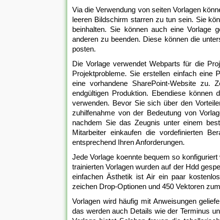
Via die Verwendung von seiten Vorlagen könne
leeren Bildschirm starren zu tun sein. Sie k
beinhalten. Sie können auch eine Vorlage g
anderen zu beenden. Diese können die unters
posten.
Die Vorlage verwendet Webparts für die Pro
Projektprobleme. Sie erstellen einfach ein
eine vorhandene SharePoint-Website zu. Zei
endgültigen Produktion. Ebendiese können d
verwenden. Bevor Sie sich über den Vorteilen
zuhilfenahme von der Bedeutung von Vorlage
nachdem Sie das Zeugnis unter einem besti
Mitarbeiter einkaufen die vordefinierten B
entsprechend Ihren Anforderungen.
Jede Vorlage koennte bequem so konfiguriert 
trainierten Vorlagen wurden auf der Hdd gespe
einfachen Ästhetik ist Air ein paar kostenl
zeichen Drop-Optionen und 450 Vektoren zum D
Vorlagen wird häufig mit Anweisungen geliefer
das werden auch Details wie der Terminus und