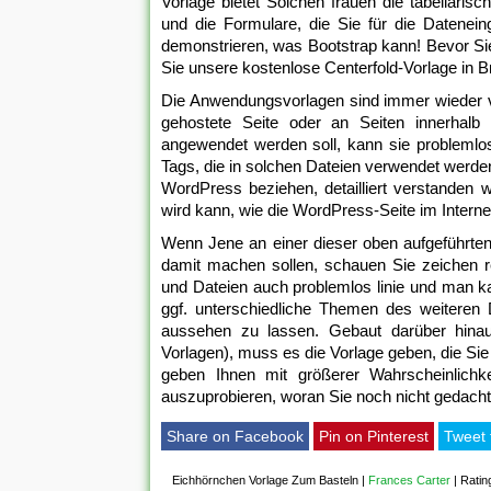
Vorlage bietet Solchen frauen die tabellari
und die Formulare, die Sie für die Datenei
demonstrieren, was Bootstrap kann! Bevor Sie
Sie unsere kostenlose Centerfold-Vorlage in B
Die Anwendungsvorlagen sind immer wieder vorg
gehostete Seite oder an Seiten innerhalb
angewendet werden soll, kann sie problemlo
Tags, die in solchen Dateien verwendet werden
WordPress beziehen, detailliert verstanden w
wird kann, wie die WordPress-Seite im Interne
Wenn Jene an einer dieser oben aufgeführten 
damit machen sollen, schauen Sie zeichen r
und Dateien auch problemlos linie und man k
ggf. unterschiedliche Themen des weiteren
aussehen zu lassen. Gebaut darüber hinau
Vorlagen), muss es die Vorlage geben, die Si
geben Ihnen mit größerer Wahrscheinlichk
auszuprobieren, woran Sie noch nicht gedacht
Share on Facebook
Pin on Pinterest
Tweet 
Eichhörnchen Vorlage Zum Basteln
|
Frances Carter
|
Ratin