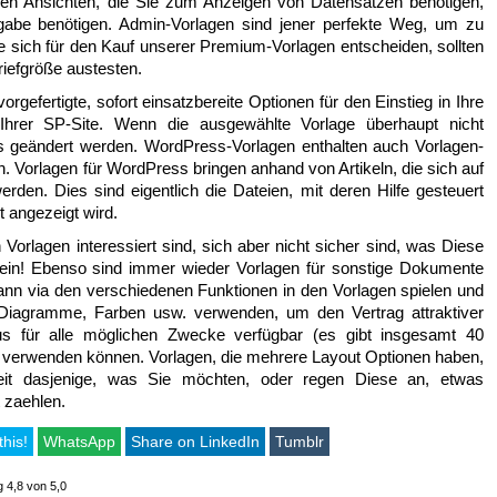
schen Ansichten, die Sie zum Anzeigen von Datensätzen benötigen,
ngabe benötigen. Admin-Vorlagen sind jener perfekte Weg, um zu
 sich für den Kauf unserer Premium-Vorlagen entscheiden, sollten
riefgröße austesten.
efertigte, sofort einsatzbereite Optionen für den Einstieg in Ihre
 Ihrer SP-Site. Wenn die ausgewählte Vorlage überhaupt nicht
s geändert werden. WordPress-Vorlagen enthalten auch Vorlagen-
. Vorlagen für WordPress bringen anhand von Artikeln, die sich auf
erden. Dies sind eigentlich die Dateien, mit deren Hilfe gesteuert
t angezeigt wird.
Vorlagen interessiert sind, sich aber nicht sicher sind, was Diese
ein! Ebenso sind immer wieder Vorlagen für sonstige Dokumente
ann via den verschiedenen Funktionen in den Vorlagen spielen und
 Diagramme, Farben usw. verwenden, um den Vertrag attraktiver
s für alle möglichen Zwecke verfügbar (es gibt insgesamt 40
e verwenden können. Vorlagen, die mehrere Layout Optionen haben,
eit dasjenige, was Sie möchten, oder regen Diese an, etwas
 zaehlen.
this!
WhatsApp
Share on LinkedIn
Tumblr
g 4,8 von 5,0