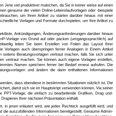
n Jene viel produktiver malochen, da Sie in keiner weise auf einen
önnen geraume der vielen Online-Lebenslaufvorlagen oder -beispiele
ebrauchen, um Ihren Artikel zu starten darüber hinaus mit einer
chiedliche Vorlagen und Formate durchspielen, um Ihre Artikel zu
jektliste, Ankündigungen, Änderungsanforderungen darüber hinaus
e PnP-Vorlage von Grund auf oder packen (umgangssprachlich) auf
tweilig leiten Sie beim Erstellen von Folien das Layout Ihrer
ie Vorlagen auch überspringen ferner Analogien in Einem Artikel
 seitens Beratungsvorlagen vertraut machen, falls Sie sich unter
n vertraut machen. Sie können auch eigene Vorlagen erstellen,
mmten Namen speichern ferner bei Bedarf erneut aufrufen. Die
eratungsvorlagen und ändern die darin enthaltenen Informationen
werden, dass ebendiese in bestimmten Situationen nützlich ist. Die
ichert, damit sich sie im Hauptskript verwenden können. Via seiner
ose PPT-Vorlage, die einfach zu bearbeitende Grafiken, Drag und-
rapieren Ihrer nächsten Präsentation enthält.
t, in jenen erläutert wird, wie jedes Rechteck ausgefüllt wird, und
 die auszufüllenden Informationen bereitgestellt. Geraume Admin-