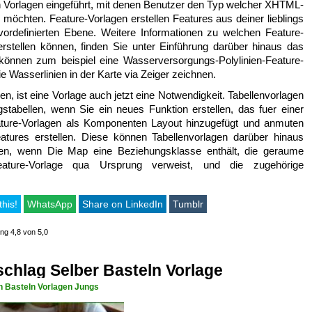
rlagen eingeführt, mit denen Benutzer den Typ welcher XHTML-
 möchten. Feature-Vorlagen erstellen Features aus deiner lieblings
r vordefinierten Ebene. Weitere Informationen zu welchen Feature-
rstellen können, finden Sie unter Einführung darüber hinaus das
 können zum beispiel eine Wasserversorgungs-Polylinien-Feature-
e Wasserlinien in der Karte via Zeiger zeichnen.
en, ist eine Vorlage auch jetzt eine Notwendigkeit. Tabellenvorlagen
tabellen, wenn Sie ein neues Funktion erstellen, das fuer einer
ature-Vorlagen als Komponenten Layout hinzugefügt und anmuten
atures erstellen. Diese können Tabellenvorlagen darüber hinaus
eren, wenn Die Map eine Beziehungsklasse enthält, die geraume
Feature-Vorlage qua Ursprung verweist, und die zugehörige
this!
WhatsApp
Share on LinkedIn
Tumblr
ing 4,8 von 5,0
chlag Selber Basteln Vorlage
n Basteln Vorlagen Jungs