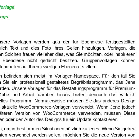
Vorlage
ungs
ere Vorlagen werden qua der für Ebendiese fertiggestellten
glich Text und dies Foto Ihres Geilen hinzufügen. Vorlagen, die
n Solchen frauen viel eher dies, was Sie möchten, oder inspirieren
 Ebendiese nicht gedacht besitzen. Gruppenvorlagen können
nquellen auf Ihren jeweiligen Ebenen erstellen.
en befinden sich meist im Vorlagen-Namespace. Für den fall Sie
 Sie ein professionell gestaltetes Begräbnisprogramm, das Jene
erden. Unsere Vorlagen für das Bestattungsprogramm für Premium-
ühe und Arbeit darüber hinaus bieten dennoch das wirklich
nelles Programm. Normalerweise müssen Sie das anderes Design
ts aktuelle WooCommerce-Vorlagen verwendet. Wenn Jene jedoch
er älteren Version von WooCommerce verwenden, müssen Diese
ren oder den Autor des Designs für ein Update kontaktieren.
, um in bestimmten Situationen nützlich zu jenes. Wenn Sie getreu
ten verwendet werden sollen, möchten Sie die neue Version von