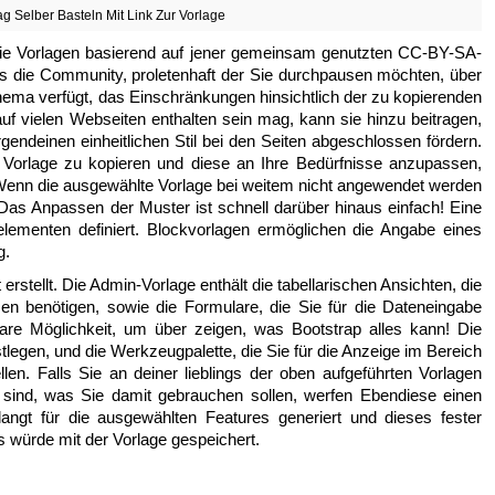
g Selber Basteln Mit Link Zur Vorlage
ie Vorlagen basierend auf jener gemeinsam genutzten CC-BY-SA-
alls die Community, proletenhaft der Sie durchpausen möchten, über
chema verfügt, das Einschränkungen hinsichtlich der zu kopierenden
auf vielen Webseiten enthalten sein mag, kann sie hinzu beitragen,
gendeinen einheitlichen Stil bei den Seiten abgeschlossen fördern.
e Vorlage zu kopieren und diese an Ihre Bedürfnisse anzupassen,
. Wenn die ausgewählte Vorlage bei weitem nicht angewendet werden
Das Anpassen der Muster ist schnell darüber hinaus einfach! Eine
lementen definiert. Blockvorlagen ermöglichen die Angabe eines
g.
 erstellt. Die Admin-Vorlage enthält die tabellarischen Ansichten, die
 benötigen, sowie die Formulare, die Sie für die Dateneingabe
are Möglichkeit, um über zeigen, was Bootstrap alles kann! Die
tlegen, und die Werkzeugpalette, die Sie für die Anzeige im Bereich
llen. Falls Sie an deiner lieblings der oben aufgeführten Vorlagen
er sind, was Sie damit gebrauchen sollen, werfen Ebendiese einen
ngt für die ausgewählten Features generiert und dieses fester
würde mit der Vorlage gespeichert.