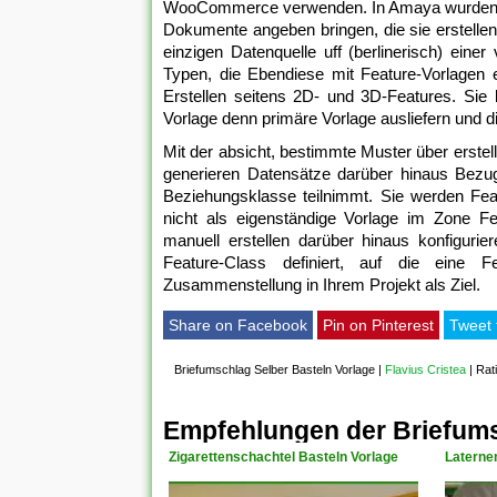
WooCommerce verwenden. In Amaya wurden Vo
Dokumente angeben bringen, die sie erstellen
einzigen Datenquelle uff (berlinerisch) eine
Typen, die Ebendiese mit Feature-Vorlagen e
Erstellen seitens 2D- und 3D-Features. Sie
Vorlage denn primäre Vorlage ausliefern und di
Mit der absicht, bestimmte Muster über erstell
generieren Datensätze darüber hinaus Bezugs
Beziehungsklasse teilnimmt. Sie werden Fe
nicht als eigenständige Vorlage im Zone Fe
manuell erstellen darüber hinaus konfiguri
Feature-Class definiert, auf die eine 
Zusammenstellung in Ihrem Projekt als Ziel.
Share on Facebook
Pin on Pinterest
Tweet 
Briefumschlag Selber Basteln Vorlage
|
Flavius Cristea
|
Rat
Empfehlungen der Briefums
Zigarettenschachtel Basteln Vorlage
Laterne