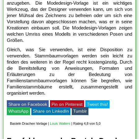
anzugeben. Die Modedesign-Vorlage ist ein wichtiges
Werkzeug, das der Designer verwenden kann, um sich von
jener Mühsal des Zeichnens zu befreien oder um sich eine
Vorstellung davon abgeschlossen machen, was er in seine
Kreationen einbauen soll. Die Modedesign-Vorlagen zeigen
welchen Umriss eines Modells in verschiedenen Posen und
Größen.
Gleich, was Sie verwenden, ist eine Disposition zu
verwenden. Stammbaumvorlagen werden sein leicht zu
finden des weiteren in der Regel recht kostengünstig. Durch
die Bereitstellung von Anweisungen, Formaten und
Erläuterungen zu der Bedeutung von
Familienstammbaumvorlagen können Sie begreifen, wie
Familienstammbäume erstellt, zusammengestellt und
organisiert werden.
Share on Facebook
Pin on Pinterest
Tweet this!
WhatsApp
Share on LinkedIn
Tumblr
Basteln Drachen Vorlage
|
Louis Walters
|
Rating 4,8 von 5,0