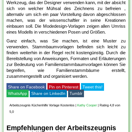
Werkzeug, das der Designer verwenden kann, mit der absicht
sich von welcher Mühsal des Zeichnens zu befreien ,
alternativ um sich ein paar Vorstellung davon abgeschlossen
machen, was der wissenschaftler in seine Kreationen
einbauen soll. Die Modedesign-Vorlagen zeigen allen Umriss
eines Modells in verschiedenen Posen und Größen.
Ganz einfach, was Sie machen, ist eine Muster zu
verwenden. Stammbaumvorlagen befinden sich leicht zu
finden weiterhin in der Regel recht kostengünstig. Durch die
Bereitstellung von Anweisungen, Formaten und Erläuterungen
zur Bedeutung von Familienstammbaumvorlagen können Sie
begreifen, wie Familienstammbäume erstellt,
zusammengestellt und organisiert werden.
Share on Facebook
Pin on Pinterest
Tweet this!
WhatsApp
Share on LinkedIn
Tumblr
Arbeitszeugnis Küchenhilfe Vorlage Kostenlos
|
Kathy Cooper
|
Rating 4,8 von
5,0
Empfehlungen der Arbeitszeugnis