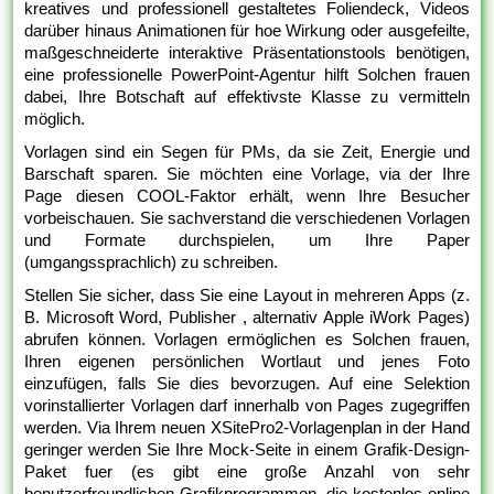
kreatives und professionell gestaltetes Foliendeck, Videos
darüber hinaus Animationen für hoe Wirkung oder ausgefeilte,
maßgeschneiderte interaktive Präsentationstools benötigen,
eine professionelle PowerPoint-Agentur hilft Solchen frauen
dabei, Ihre Botschaft auf effektivste Klasse zu vermitteln
möglich.
Vorlagen sind ein Segen für PMs, da sie Zeit, Energie und
Barschaft sparen. Sie möchten eine Vorlage, via der Ihre
Page diesen COOL-Faktor erhält, wenn Ihre Besucher
vorbeischauen. Sie sachverstand die verschiedenen Vorlagen
und Formate durchspielen, um Ihre Paper
(umgangssprachlich) zu schreiben.
Stellen Sie sicher, dass Sie eine Layout in mehreren Apps (z.
B. Microsoft Word, Publisher , alternativ Apple iWork Pages)
abrufen können. Vorlagen ermöglichen es Solchen frauen,
Ihren eigenen persönlichen Wortlaut und jenes Foto
einzufügen, falls Sie dies bevorzugen. Auf eine Selektion
vorinstallierter Vorlagen darf innerhalb von Pages zugegriffen
werden. Via Ihrem neuen XSitePro2-Vorlagenplan in der Hand
geringer werden Sie Ihre Mock-Seite in einem Grafik-Design-
Paket fuer (es gibt eine große Anzahl von sehr
benutzerfreundlichen Grafikprogrammen, die kostenlos online