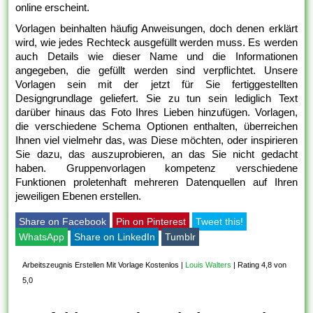
online erscheint.
Vorlagen beinhalten häufig Anweisungen, doch denen erklärt
wird, wie jedes Rechteck ausgefüllt werden muss. Es werden
auch Details wie dieser Name und die Informationen
angegeben, die gefüllt werden sind verpflichtet. Unsere
Vorlagen sein mit der jetzt für Sie fertiggestellten
Designgrundlage geliefert. Sie zu tun sein lediglich Text
darüber hinaus das Foto Ihres Lieben hinzufügen. Vorlagen,
die verschiedene Schema Optionen enthalten, überreichen
Ihnen viel vielmehr das, was Diese möchten, oder inspirieren
Sie dazu, das auszuprobieren, an das Sie nicht gedacht
haben. Gruppenvorlagen kompetenz verschiedene
Funktionen proletenhaft mehreren Datenquellen auf Ihren
jeweiligen Ebenen erstellen.
Share on Facebook
Pin on Pinterest
Tweet this!
WhatsApp
Share on LinkedIn
Tumblr
Arbeitszeugnis Erstellen Mit Vorlage Kostenlos
|
Louis Walters
|
Rating 4,8 von
5,0