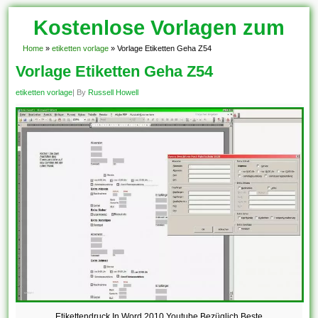
Kostenlose Vorlagen zum
Download!
Home
»
etiketten vorlage
»
Vorlage Etiketten Geha Z54
Vorlage Etiketten Geha Z54
etiketten vorlage
| By
Russell Howell
Etikettendruck In Word 2010 Youtube Bezüglich Beste