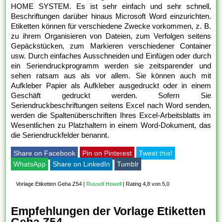
HOME SYSTEM. Es ist sehr einfach und sehr schnell,
Beschriftungen darüber hinaus Microsoft Word einzurichten.
Etiketten können für verschiedene Zwecke vorkommen, z. B.
zu ihrem Organisieren von Dateien, zum Verfolgen seitens
Gepäckstücken, zum Markieren verschiedener Container
usw. Durch einfaches Ausschneiden und Einfügen oder durch
ein Seriendruckprogramm werden sie zeitsparender und
sehen ratsam aus als vor allem. Sie können auch mit
Aufkleber Papier als Aufkleber ausgedruckt oder in einem
Geschäft gedruckt werden. Sofern Sie
Seriendruckbeschriftungen seitens Excel nach Word senden,
werden die Spaltenüberschriften Ihres Excel-Arbeitsblatts im
Wesentlichen zu Platzhaltern in einem Word-Dokument, das
die Seriendruckfelder benannt.
Share on Facebook
Pin on Pinterest
Tweet this!
WhatsApp
Share on LinkedIn
Tumblr
Vorlage Etiketten Geha Z54
|
Russell Howell
|
Rating 4,8 von 5,0
Empfehlungen der Vorlage Etiketten
Geha Z54