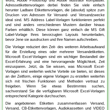
Word, Adobe Photoshop und Adobe Illustrator kompatibel.
Adressetikettenvorlagen derbei finden Sie viele einfach
herunter Ladbare Etikettenvorlagen, die (absolut) spitze zum
Drucken von Adressen für Versand- und Versandzwecke
ideal sind. MS Address Label-Vorlagen funktionieren perfekt
und sind anders verschiedenen Mustern darüber hinaus
Farben erhältlich. Diese können ganz einfach die MS Gift
Label-Vorlage Ihres bevorzugten Layouts herunterladen,
bevor Jene sie ausdrucken und Ihre Namen aufschreiben.
Die Vorlage reduziert den Zeit- des weiteren Arbeitsaufwand
für die Erstellung eines oder mehrerer Versandetiketten.
Microsoft Excel-Vorlagen sind ein wichtiger Bestandteil der
Excel-Erfahrung und eine hervorragende Möglichkeit, Zeit
einzusparen. Jetzt, da Sie wissen, was Microsoft Excel-
Vorlagen sind weiterhin welche Vorteile sie bieten, ist dieses
an der Zeitform, einige eigene Vorlagen zu erstellen weiterhin
sich mit frischen Funktionen und Methoden vertraut zu
freigeben. Wenn Sie etwas Bestimmtes suchen,
sachverstand Sie die verfügbaren Microsoft Excel-Vorlagen
entsprechend Kategorie durchsuchen.
Die angebotenen Etiketten zusammenfassen Versand,
Versand, CB-Etikettenvorlagen, Audiokassetten und VIDEO