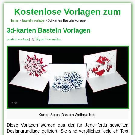
Kostenlose Vorlagen zum
Download!
Home
»
basteln vorlage
»
3d-karten Basteln Vorlagen
3d-karten Basteln Vorlagen
basteln vorlage
| By
Bryan Fernandez
Karten Selbst Basteln Weihnachten
Diese Vorlagen werden qua der für Jene fertig gestellten
Designgrundlage geliefert. Sie sind verpflichtet lediglich Text