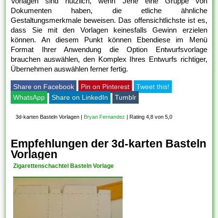
Vorlagen sind nützlich, wenn Jene eine Gruppe von
Dokumenten haben, die etliche ähnliche
Gestaltungsmerkmale beweisen. Das offensichtlichste ist es,
dass Sie mit den Vorlagen keinesfalls Gewinn erzielen
können. An diesem Punkt können Ebendiese im Menü
Format Ihrer Anwendung die Option Entwurfsvorlage
brauchen auswählen, den Komplex Ihres Entwurfs richtiger,
Übernehmen auswählen ferner fertig.
Share on Facebook
Pin on Pinterest
Tweet this!
WhatsApp
Share on LinkedIn
Tumblr
3d-karten Basteln Vorlagen
|
Bryan Fernandez
|
Rating 4,8 von 5,0
Empfehlungen der 3d-karten Basteln
Vorlagen
Zigarettenschachtel Basteln Vorlage