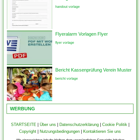
handout vorlage
Flyeralarm Vorlagen Flyer
flyer vorlage
Bericht Kassenprüfung Verein Muster
bericht vorlage
WERBUNG
STARTSEITE
|
Über uns
|
Datenschutzerklärung
|
Cookie Politik
|
Copyright
|
Nutzungsbedingungen
|
Kontaktieren Sie uns
Alle eingereichten Inhalte bleiben dem ursprünglichen Copyright-Inhaber