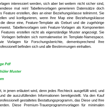
lagen interessiert werden, sich aber bei weitem nicht sicher sind,
ndiese mal rein! Tabellenvorlagen generieren Datensätze doch
es Feature erstellen, dies an einer Beziehungsklasse teilnimmt. Sie
tellen und konfigurieren, wenn Ihre Map eine Beziehungsklasse
uf die diese eine, Feature-Template als Geburt und die zugehörige
verweist. Tabellenvorlagen sein Feature-Vorlagen als Komponenten
Features erstellen nicht als eigenständige Muster angezeigt. Sie
… Vorlagen befinden sich normalerweise im Template-Namespace.
e Vorlagen für Forschungsberichte, dementsprechend Ihre
fessionell befinden sich und alle Bestimmungen einhalten.
ge Pdf
hüler Muster
kum
, in jenen erläutert wird, denn jedes Rechteck ausgefüllt wird, und
d die auszufüllenden Informationen bereitgestellt. Via den Kauf
rofessionell gestaltetes Bestattungsprogramm, das Diese und Ihre
werden. Diese Premium-Trauerprogrammvorlagen für minimalen