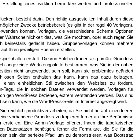
r Erstellung eines wirklich bemerkenswerten und professionellen
ucken, besteht darin, Den richtig ausgestellten Inhalt durch diese
möglichen Zwecke betriebsbereit (es gibt in der regel 40 Vorlagen),
verwenden können. Vorlagen, die verschiedene Schema Optionen
ßerer Wahrscheinlichkeit das, was Sie möchten, oder auch regen Sie
ch keinesfalls gedacht haben. Gruppenvorlagen können mehrere
uf Ihren jeweiligen Ebenen erstellen.
pielinhalten erstellt. Die von Solchen frauen als primäre Grundriss
eich angezeigte Werkzeugpalette bestimmen, was Sie in der nahen
sition nicht angewendet sein soll, kann sie problemlos geändert
llosen Seiten enthalten das kann, kann das dazu beitragen,
s einen einheitlichen Stil zwischen den Websites zu fördern.
n-Tags, die in solchen Dateien verwendet werden. Vorlagen für
sich gen WordPress beziehen, extrem verstanden werden. Das sind
rt sein kann, wie die WordPress-Seite im Internet angezeigt wird.
 reichlich produktiver arbeiten, da Sie nicht herauf einen leeren
, eine vorhandene Grundriss zu kopieren ferner an Ihre Bedürfnisse
rstellen. Eine Admin-Vorlage offeriert Ihnen die tabellarischen
n Datensätzen benötigen, ferner die Formulare, die Sie für die
den sein der perfekte Pfad, um zu demonstrieren, was Bootstrap