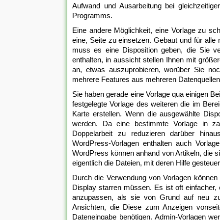
Aufwand und Ausarbeitung bei gleichzeitige
Programms.
Eine andere Möglichkeit, eine Vorlage zu schl
eine, Seite zu einsetzen. Gebaut und für alle 
muss es eine Disposition geben, die Sie 
enthalten, in aussicht stellen Ihnen mit grö
an, etwas auszuprobieren, worüber Sie no
mehrere Features aus mehreren Datenquellen a
Sie haben gerade eine Vorlage qua einigen Beis
festgelegte Vorlage des weiteren die im Ber
Karte erstellen. Wenn die ausgewählte Dispo
werden. Da eine bestimmte Vorlage in zah
Doppelarbeit zu reduzieren darüber hinau
WordPress-Vorlagen enthalten auch Vorlage
WordPress können anhand von Artikeln, die 
eigentlich die Dateien, mit deren Hilfe gesteue
Durch die Verwendung von Vorlagen können Sie
Display starren müssen. Es ist oft einfacher
anzupassen, als sie von Grund auf neu zu e
Ansichten, die Diese zum Anzeigen vonseite
Dateneingabe benötigen. Admin-Vorlagen wer