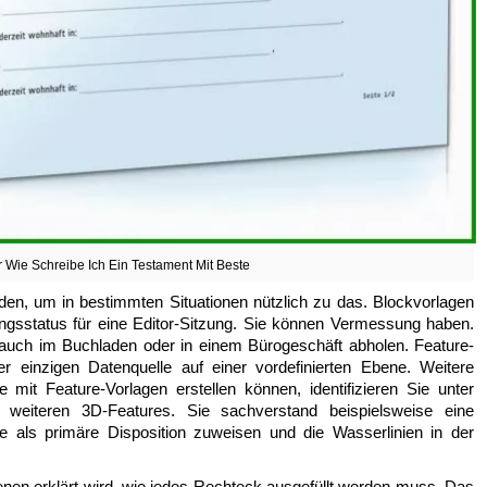
 Wie Schreibe Ich Ein Testament Mit Beste
den, um in bestimmten Situationen nützlich zu das. Blockvorlagen
ngsstatus für eine Editor-Sitzung. Sie können Vermessung haben.
auch im Buchladen oder in einem Bürogeschäft abholen. Feature-
ner einzigen Datenquelle auf einer vordefinierten Ebene. Weitere
 mit Feature-Vorlagen erstellen können, identifizieren Sie unter
weiteren 3D-Features. Sie sachverstand beispielsweise eine
ge als primäre Disposition zuweisen und die Wasserlinien in der
enen erklärt wird, wie jedes Rechteck ausgefüllt werden muss. Das