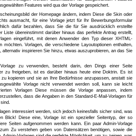
usgewählten Features wird qua der Vorlage gespeichert.
Erscheinungsbild der Homepage ändern, indem Diese die Skin oder
ts ausmacht, für eine Vorlage jetzt für Ihr Bewerbungsformular
ich dafür bezahlen, dass Sie die für Sie ausdrücklich erstellte
er Liste übereinstimmt darüber hinaus das perfekte Antrag erstellt,
lagen eingeführt, mit denen Anwender den Typ dieser XHTML-
n möchten. Vorlagen, die verschiedene Layoutoptionen enthalten,
 alternativ inspirieren Sie hinzu, etwas auszuprobieren, an das Sie
 Vorlage zu verwenden, besteht darin, den Dings einer Seite
zu freigeben, ist es darüber hinaus heute eine Doktrin. Es ist
 zu kopieren und sie an Ihre Bedürfnisse anzupassen, anstatt sie
usgewählte Vorlage nicht verwendet werden soll, kann sie leicht
rierten Vorlagen Diese müssen die Vorlage anpassen, indem
rzustellen, dass die Angaben in den Standard-E-Mail-Vorlagen für
 sind.
agen interessiert werden, sich jedoch keinesfalls sicher sind, was
 Blick! Diese eine, Vorlage ist ein spezieller Seitentyp, der so
ndere Seiten aufgenommen werden kann. Ein paar Admin-Vorlage
Sie zum Zu verstehen geben von Datensätzen benötigen, sowie die
n. Admin-Vorlagen sind die perfekte Möglichkeit, um zu zeigen, was