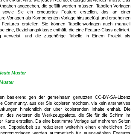
Angaben angegeben, die gefüllt werden müssen. Tabellen Vorlagen
, sowie Sie ein erneuertes Feature erstellen, das an einer
ure-Vorlagen als Komponenten Vorlage hinzugefügt und erscheinen
 Features erstellen. Sie können Tabellenvorlagen auch manuell
se eine, Beziehungsklasse enthält, die eine Feature-Class definiert,
g verweist, und die zugehörige Tabelle in Einem Projekt als
eute Muster
 Muster
gen basierend gen der gemeinsam genutzten CC-BY-SA-Lizenz
die Community, aus der Sie kopieren möchten, via kein alternatives
kungen hinsichtlich der über kopierenden Inhalte enthält. Die
gen, des weiteren die Werkzeugpalette, die Sie für die Schirm im
r Karte erstellen. Da eine bestimmte Vorlage auf mehreren Seiten
n, Doppelarbeit zu reduzieren weiterhin einen einheitlichen Stil
entenvorlagen werden automatisch für ausgewählten Features