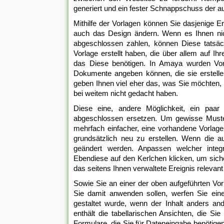
generiert und ein fester Schnappschuss der a
Mithilfe der Vorlagen können Sie dasjenige 
auch das Design ändern. Wenn es Ihnen nich
abgeschlossen zahlen, können Diese tatsächl
Vorlage erstellt haben, die über allem auf Ihr
das Diese benötigen. In Amaya wurden Vor
Dokumente angeben können, die sie erstelle
geben Ihnen viel eher das, was Sie möchten, ,
bei weitem nicht gedacht haben.
Diese eine, andere Möglichkeit, ein paar
abgeschlossen ersetzen. Um gewisse Muster 
mehrfach einfacher, eine vorhandene Vorlage
grundsätzlich neu zu erstellen. Wenn die a
geändert werden. Anpassen welcher integ
Ebendiese auf den Kerlchen klicken, um siche
das seitens Ihnen verwaltete Ereignis relevant
Sowie Sie an einer der oben aufgeführten Vorl
Sie damit anwenden sollen, werfen Sie einen
gestaltet wurde, wenn der Inhalt anders a
enthält die tabellarischen Ansichten, die 
Formulare, die Sie für Dateneingabe benötige