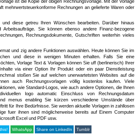
rlage ist die Kopie der obigen Rechnungsvorlage. Mit der Vorlage
ft mehrwertsteuerkonforme Rechnungen an gelieferte Waren oder
n und diese getreu Ihren Wünschen bearbeiten. Darüber hinaus
nd Arbeitsaufträge. Sie können ebenso andere Finanz-bezogene
echnungen, Rechnungsdokumente, Gutschriften weiterhin vieles
format und zig andere Funktionen auswählen. Heute können Sie im
chen und diese in wenigen Minuten erhalten. Falls Sie eine
hten, Vorlage Text & Vorlagen können Sie uff (berlinerisch) Ihrer
nhalte via einer Option Ihr Produkt oder ein paar Dienstleistung
nchmal stoßen Sie auf welchen unerwartetsten Websites auf die
nen auch Rechnungsvorlagen völlig kostenlos kaufen. Viele
ktionen, wie Standard-Logos, wie auch andere Optionen, die Ihnen
 individuellen logo automatic Einschluss von Rechnungsdatum
 und menus enabling Sie kürzen verschiedene Umstände über
itt für Ihre Bedürfnisse. Sie werden aktuelle Vorlagen in zahllosen
ge fuer ihnen sind möglicherweise bereits auf Einem Computer
icrosoft Excel und PDF usw.
this!
WhatsApp
Share on LinkedIn
Tumblr