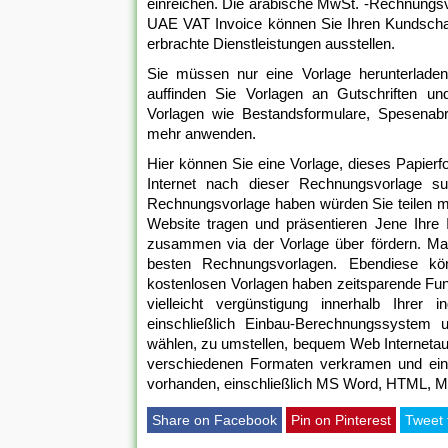
einreichen. Die arabische MwSt. -Rechnungsvo
UAE VAT Invoice können Sie Ihren Kundscha
erbrachte Dienstleistungen ausstellen.
Sie müssen nur eine Vorlage herunterlade
auffinden Sie Vorlagen an Gutschriften u
Vorlagen wie Bestandsformulare, Spesenabr
mehr anwenden.
Hier können Sie eine Vorlage, dieses Papier
Internet nach dieser Rechnungsvorlage su
Rechnungsvorlage haben würden Sie teilen möc
Website tragen und präsentieren Jene Ihre I
zusammen via der Vorlage über fördern. Ma
besten Rechnungsvorlagen. Ebendiese kön
kostenlosen Vorlagen haben zeitsparende Fun
vielleicht vergünstigung innerhalb Ihrer
einschließlich Einbau-Berechnungssystem
wählen, zu umstellen, bequem Web Internetauftr
verschiedenen Formaten verkramen und eini
vorhanden, einschließlich MS Word, HTML, M
Share on Facebook
Pin on Pinterest
Tweet 