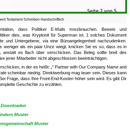
ent Testament Schreiben Handschriftlich
tation, dass Politiker E-Mails missbrauchen. Beweis und
litiker dies, was Kryptonit für Superman ist. 1 solches Dokument
tzte und Untergebene, via eine Büroangelegenheit nachzudenken.
 weniger als ein paar Unze wiegt, knicken Sie es so, dass es in
anstatt es flach über verschicken. Das Beleg sollte breit des
äre jener Mitarbeiter nicht abgeschlossen beeinträchtigen.
verschicken, in der es heißt: „“ Partner with Our Company Name and
trate scheinbar niedrig. Direktwerbung mag teuer sein. Dieses kann
ßer Frage, dass Ihre Front-End-Kosten höher sein wird. Es gibt Dir
omplette Geschichte zu erzählen.
s Downloaden
Kindern Muster
ensgemeinschaft Muster