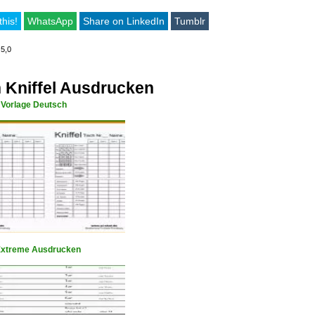
this!
WhatsApp
Share on LinkedIn
Tumblr
 5,0
 Kniffel Ausdrucken
 Vorlage Deutsch
 Extreme Ausdrucken