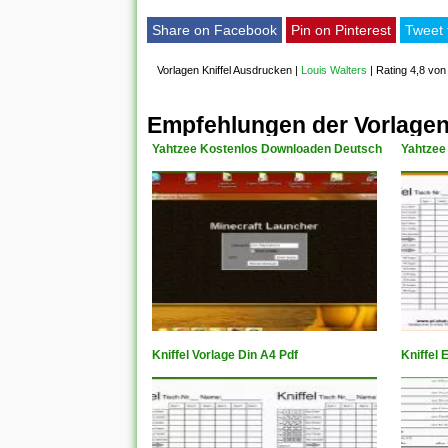
Share on Facebook
Pin on Pinterest
Tweet 
Vorlagen Kniffel Ausdrucken
|
Louis Walters
|
Rating 4,8 von
Empfehlungen der Vorlagen
Yahtzee Kostenlos Downloaden Deutsch
Yahtzee
Kniffel Vorlage Din A4 Pdf
Kniffel