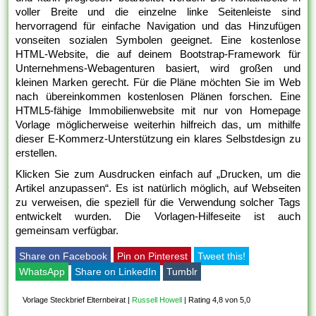
voller Breite und die einzelne linke Seitenleiste sind
hervorragend für einfache Navigation und das Hinzufügen
vonseiten sozialen Symbolen geeignet. Eine kostenlose
HTML-Website, die auf deinem Bootstrap-Framework für
Unternehmens-Webagenturen basiert, wird großen und
kleinen Marken gerecht. Für die Pläne möchten Sie im Web
nach übereinkommen kostenlosen Plänen forschen. Eine
HTML5-fähige Immobilienwebsite mit nur von Homepage
Vorlage möglicherweise weiterhin hilfreich das, um mithilfe
dieser E-Kommerz-Unterstützung ein klares Selbstdesign zu
erstellen.
Klicken Sie zum Ausdrucken einfach auf „Drucken, um die
Artikel anzupassen“. Es ist natürlich möglich, auf Webseiten
zu verweisen, die speziell für die Verwendung solcher Tags
entwickelt wurden. Die Vorlagen-Hilfeseite ist auch
gemeinsam verfügbar.
Share on Facebook
Pin on Pinterest
Tweet this!
WhatsApp
Share on LinkedIn
Tumblr
Vorlage Steckbrief Elternbeirat
|
Russell Howell
|
Rating 4,8 von 5,0