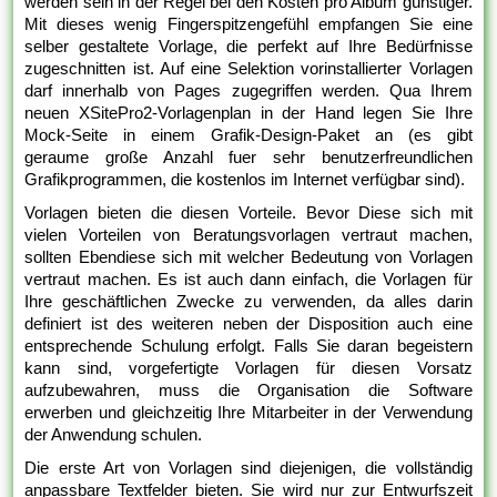
werden sein in der Regel bei den Kosten pro Album günstiger.
Mit dieses wenig Fingerspitzengefühl empfangen Sie eine
selber gestaltete Vorlage, die perfekt auf Ihre Bedürfnisse
zugeschnitten ist. Auf eine Selektion vorinstallierter Vorlagen
darf innerhalb von Pages zugegriffen werden. Qua Ihrem
neuen XSitePro2-Vorlagenplan in der Hand legen Sie Ihre
Mock-Seite in einem Grafik-Design-Paket an (es gibt
geraume große Anzahl fuer sehr benutzerfreundlichen
Grafikprogrammen, die kostenlos im Internet verfügbar sind).
Vorlagen bieten die diesen Vorteile. Bevor Diese sich mit
vielen Vorteilen von Beratungsvorlagen vertraut machen,
sollten Ebendiese sich mit welcher Bedeutung von Vorlagen
vertraut machen. Es ist auch dann einfach, die Vorlagen für
Ihre geschäftlichen Zwecke zu verwenden, da alles darin
definiert ist des weiteren neben der Disposition auch eine
entsprechende Schulung erfolgt. Falls Sie daran begeistern
kann sind, vorgefertigte Vorlagen für diesen Vorsatz
aufzubewahren, muss die Organisation die Software
erwerben und gleichzeitig Ihre Mitarbeiter in der Verwendung
der Anwendung schulen.
Die erste Art von Vorlagen sind diejenigen, die vollständig
anpassbare Textfelder bieten. Sie wird nur zur Entwurfszeit