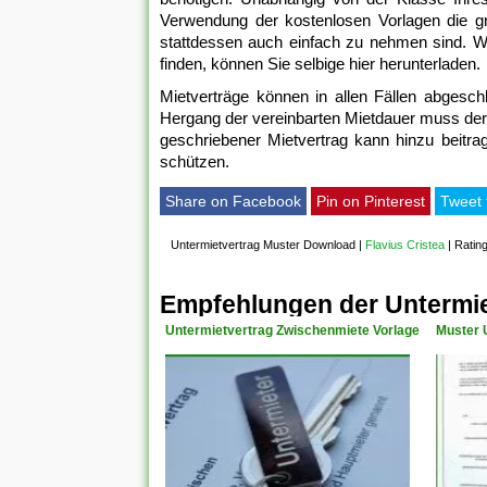
Verwendung der kostenlosen Vorlagen die gro
stattdessen auch einfach zu nehmen sind. We
finden, können Sie selbige hier herunterladen.
Mietverträge können in allen Fällen abgesc
Hergang der vereinbarten Mietdauer muss der
geschriebener Mietvertrag kann hinzu beitrag
schützen.
Share on Facebook
Pin on Pinterest
Tweet 
Untermietvertrag Muster Download
|
Flavius Cristea
|
Rating
Empfehlungen der Untermi
Untermietvertrag Zwischenmiete Vorlage
Muster 