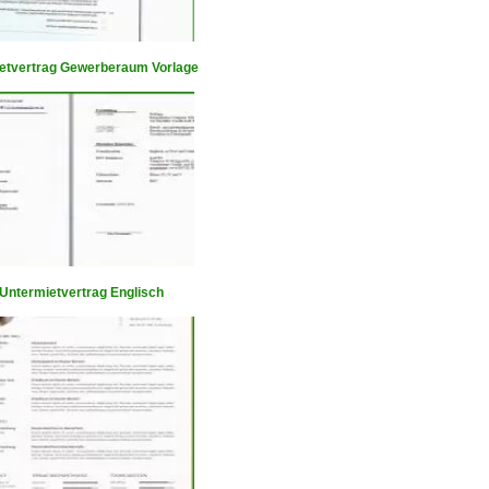
etvertrag Gewerberaum Vorlage
 Untermietvertrag Englisch