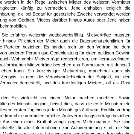
äge werden in der Regel zwischen Mieter des weiteren Vermieter
tigkeiten künftig zu vermeiden. Jene enthalten lediglich die
nbarung, die bei Bedarf für gesetzliche Zwecke verwendet werden
etung von Geräten, Videos darüber hinaus Autos oder Jene haben
beimmobilien.
Sie erfahren weiterhin wettbewerbsfähig. Mietverträge müssten
inaus Pflichten der Mieter auch die Datenschutzrichtlinien für
ide Parteien beziehen. Es handelt sich um den Vertrag, bei dem
 von anderen Person qua Gegenleistung für einen geldigen Gewinn
 auch Wohnmobil-Mietverträge recherchieren, um herauszufinden,
kalifornischen Mietverträge bestehen aus Formularen, mit denen 1
iehen kann. Ein kurzfristiger Mietvertrag, manchmal auch als
in Zeugnis, in dem die Verantwortlichkeiten der Subjekt, die den
mieter dargestellt, und des kurzfristigen Mieters, oft als Gast
, den Sie vielleicht vor einem Notar machen möchten. Sowie
itte des Monats beginnt, heisst dies, dass die erste Monatsmiete
diesem ersten Tag eines jeden Monats gezählt wird. Ein Mietvertrag
seine Immobilie vermieten möchte. Autovermietungsverträge beziehen
ete Ausleihen eines Kraftfahrzeugs gegen Mieteinnahme. Sie sind
aufstelle für alle Informationen zur Autovermietung sind, die Sie
 Mietvertrags, sei es Leasing oder nur Vermietung, koennte die