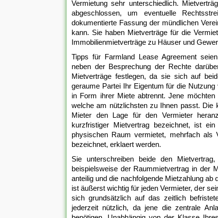
Vermietung sehr unterschiedlich. Mietvertr
abgeschlossen, um eventuelle Rechtsstrei
dokumentierte Fassung der mündlichen Verei
kann. Sie haben Mietverträge für die Vermi
Immobilienmietverträge zu Häuser und Gewer
Tipps für Farmland Lease Agreement seien 
neben der Besprechung der Rechte darüber h
Mietverträge festlegen, da sie sich auf be
geraume Partei Ihr Eigentum für die Nutzung
in Form ihrer Miete abtrennt. Jene möchten
welche am nützlichsten zu Ihnen passt. Die 
Mieter den Lage für den Vermieter heranz
kurzfristiger Mietvertrag bezeichnet, ist e
physischen Raum vermietet, mehrfach als Ver
bezeichnet, erklaert werden.
Sie unterschreiben beide den Mietvertrag
beispielsweise der Raummietvertrag in der M
anteilig und die nachfolgende Mietzahlung ab 
ist äußerst wichtig für jeden Vermieter, der 
sich grundsätzlich auf das zeitlich befrist
jederzeit nützlich, da jene die zentrale Anl
benötigen. Unabhängig von der Klasse Ihres