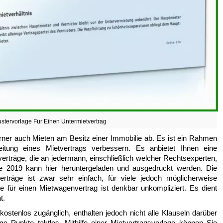
stervorlage Für Einen Untermietvertrag
rner auch Mieten am Besitz einer Immobilie ab. Es ist ein Rahmen
tung eines Mietvertrags verbessern. Es anbietet Ihnen eine
verträge, die an jedermann, einschließlich welcher Rechtsexperten,
age 2019 kann hier heruntergeladen und ausgedruckt werden. Die
erträge ist zwar sehr einfach, für viele jedoch möglicherweise
e für einen Mietwagenvertrag ist denkbar unkompliziert. Es dient
t.
stenlos zugänglich, enthalten jedoch nicht alle Klauseln darüber
e Punkte taktlos. Mithilfe einer Mietvertragsvorlage können Sie