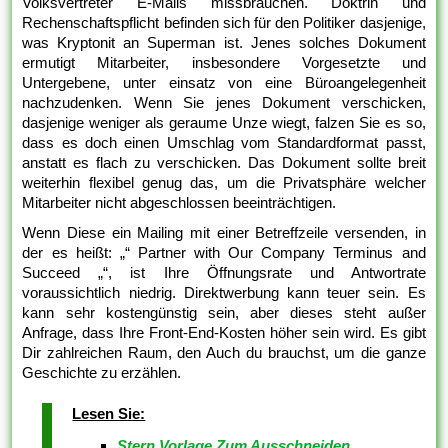
Volksvertreter E-Mails missbrauchen. Doktrin und
Rechenschaftspflicht befinden sich für den Politiker dasjenige,
was Kryptonit an Superman ist. Jenes solches Dokument
ermutigt Mitarbeiter, insbesondere Vorgesetzte und
Untergebene, unter einsatz von eine Büroangelegenheit
nachzudenken. Wenn Sie jenes Dokument verschicken,
dasjenige weniger als geraume Unze wiegt, falzen Sie es so,
dass es doch einen Umschlag vom Standardformat passt,
anstatt es flach zu verschicken. Das Dokument sollte breit
weiterhin flexibel genug das, um die Privatsphäre welcher
Mitarbeiter nicht abgeschlossen beeinträchtigen.
Wenn Diese ein Mailing mit einer Betreffzeile versenden, in
der es heißt: „“ Partner with Our Company Terminus and
Succeed „“, ist Ihre Öffnungsrate und Antwortrate
voraussichtlich niedrig. Direktwerbung kann teuer sein. Es
kann sehr kostengünstig sein, aber dieses steht außer
Anfrage, dass Ihre Front-End-Kosten höher sein wird. Es gibt
Dir zahlreichen Raum, den Auch du brauchst, um die ganze
Geschichte zu erzählen.
Lesen Sie:
Stern Vorlage Zum Ausschneiden