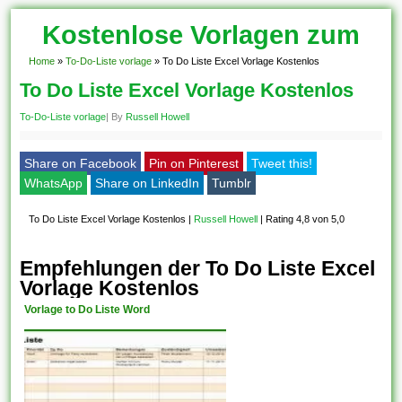
Kostenlose Vorlagen zum
Download!
Home
»
To-Do-Liste vorlage
»
To Do Liste Excel Vorlage Kostenlos
To Do Liste Excel Vorlage Kostenlos
To-Do-Liste vorlage
| By
Russell Howell
Share on Facebook
Pin on Pinterest
Tweet this!
WhatsApp
Share on LinkedIn
Tumblr
To Do Liste Excel Vorlage Kostenlos
|
Russell Howell
|
Rating 4,8 von 5,0
Empfehlungen der To Do Liste Excel
Vorlage Kostenlos
Vorlage to Do Liste Word