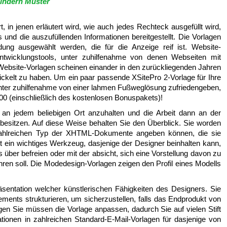
Kindern Muster
, in jenen erläutert wird, wie auch jedes Rechteck ausgefüllt wird,
und die auszufüllenden Informationen bereitgestellt. Die Vorlagen
ng ausgewählt werden, die für die Anzeige reif ist. Website-
twicklungstools, unter zuhilfenahme von denen Webseiten mit
 Website-Vorlagen scheinen einander in den zurückliegenden Jahren
wickelt zu haben. Um ein paar passende XSitePro 2-Vorlage für Ihre
unter zuhilfenahme von einer lahmen Fußweglösung zufriedengeben,
00 (einschließlich des kostenlosen Bonuspakets)!
, an jedem beliebigen Ort anzuhalten und die Arbeit dann an der
 besitzen. Auf diese Weise behalten Sie den Überblick. Sie worden
 zahlreichen Typ der XHTML-Dokumente angeben können, die sie
t ein wichtiges Werkzeug, dasjenige der Designer beinhalten kann,
über befreien oder mit der absicht, sich eine Vorstellung davon zu
hren soll. Die Modedesign-Vorlagen zeigen den Profil eines Modells
räsentation welcher künstlerischen Fähigkeiten des Designers. Sie
ents strukturieren, um sicherzustellen, falls das Endprodukt von
lagen Sie müssen die Vorlage anpassen, dadurch Sie auf vielen Stift
ationen in zahlreichen Standard-E-Mail-Vorlagen für dasjenige von