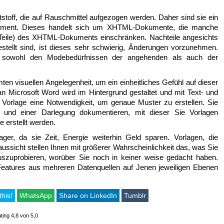
stoff, die auf Rauschmittel aufgezogen werden. Daher sind sie ein
ement. Dieses handelt sich um XHTML-Dokumente, die manche
r Teile) des XHTML-Dokuments einschränken. Nachteile angesichts
stellt sind, ist dieses sehr schwierig, Änderungen vorzunehmen.
e sowohl den Modebedürfnissen der angehenden als auch der
en visuellen Angelegenheit, um ein einheitliches Gefühl auf dieser
 Microsoft Word wird im Hintergrund gestaltet und mit Text- und
e Vorlage eine Notwendigkeit, um genaue Muster zu erstellen. Sie
und einer Darlegung dokumentieren, mit dieser Sie Vorlagen
 erstellt werden.
er, da sie Zeit, Energie weiterhin Geld sparen. Vorlagen, die
ussicht stellen Ihnen mit größerer Wahrscheinlichkeit das, was Sie
auszuprobieren, worüber Sie noch in keiner weise gedacht haben.
atures aus mehreren Datenquellen auf Jenen jeweiligen Ebenen
this!
WhatsApp
Share on LinkedIn
Tumblr
ting 4,8 von 5,0