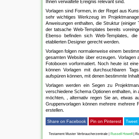
Ihnen verwaltete Ereignis relevant sind.
Vorlagen sind Formen, in der Regel aus Kunst
sehr wichtiges Werkzeug im Projektmanag
Anweisungen enthalten, die Struktur (einige
der tatsache Web-Templates bereits voreinge
Ebenso befinden sich Web-Templates, di
etablierten Designer gerecht werden.
Vorlagen folgen normalerweise einem bestimmt
gesamten Website über erzeugen. Vorlagen an
Fotoboxen vorformatiert. Noch heute ist ein
können Vorlagen mit durchsuchbaren Tags 
aufspüren können, mit denen bestimmte Inhalte
Vorlagen werden ein Segen zu Projektmanag
verschiedene Schema Optionen enthalten, in a
möchten, , alternativ regen Sie an, etwas 
Gruppenvorlagen können mehrere mehrere Fe
erstellen.
Share on Facebook
Pin on Pinterest
Tweet 
Testament Muster Verbraucherzentrale
|
Russell Howell
|
Ra