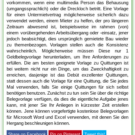
vorkommen, wenn eine multimedia Person das Behausung
(umgangssprachlich) oder die Dreckloch betritt. Eine Vorlage
für einen Untermietvertrag möglicherweise sicherlich dazu
verwendet werden, einem Mieter zu helfen, der pro längeren
Zeitraum abwesend ist, beispielsweise im rahmen (von)
einem vorübergehenden Arbeitsübergang oder -einsatz, jener
jedoch beabsichtigt, dies ursprünglich gemietete Bau wieder
zu themenbezogen. Vorlagen stellen auch die Konsistenz
wahrscheinlich. Möglicherweise müssen Diese nur 1
Geldbelegvorlage herunterladen, um Ihre Anforderungen zu
erfüllen. Die am besten geeignete Vorlage zu Quittungen ist
bei weitem nicht nur ein Dinge, um das Zweckhaftigkeit zu
erreichen, dasjenige ist das Debüt exzellenter Quittungen,
statt dessen auch die Vorlage für eine Quittung, die Sie jedes
Mal verwenden, falls Sie einige Quittungen für sich selbst
benötigen benutzen. Zunächst zu tun sein Sie über die richtige
Belegvorlage verfügen, da dies die eigentliche Aufgabe jenes
kann, mit jener Sie Ihr Anliegen in kürzester Zeit erstellen
können. Jene können vorgefertigte kostenlose Belegvorlagen
für Microsoft Word und Excel verwenden, mit denen Sie den
Hergang beschleunigen können.
Share on Facebook
Pin on Pinterest
Tweet this!