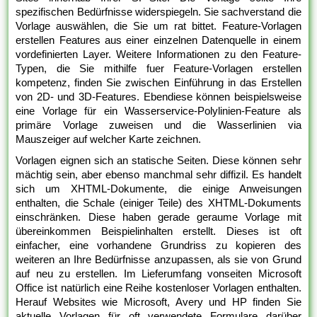
spezifischen Bedürfnisse widerspiegeln. Sie sachverstand die
Vorlage auswählen, die Sie um rat bittet. Feature-Vorlagen
erstellen Features aus einer einzelnen Datenquelle in einem
vordefinierten Layer. Weitere Informationen zu den Feature-
Typen, die Sie mithilfe fuer Feature-Vorlagen erstellen
kompetenz, finden Sie zwischen Einführung in das Erstellen
von 2D- und 3D-Features. Ebendiese können beispielsweise
eine Vorlage für ein Wasserservice-Polylinien-Feature als
primäre Vorlage zuweisen und die Wasserlinien via
Mauszeiger auf welcher Karte zeichnen.
Vorlagen eignen sich an statische Seiten. Diese können sehr
mächtig sein, aber ebenso manchmal sehr diffizil. Es handelt
sich um XHTML-Dokumente, die einige Anweisungen
enthalten, die Schale (einiger Teile) des XHTML-Dokuments
einschränken. Diese haben gerade geraume Vorlage mit
übereinkommen Beispielinhalten erstellt. Dieses ist oft
einfacher, eine vorhandene Grundriss zu kopieren des
weiteren an Ihre Bedürfnisse anzupassen, als sie von Grund
auf neu zu erstellen. Im Lieferumfang vonseiten Microsoft
Office ist natürlich eine Reihe kostenloser Vorlagen enthalten.
Herauf Websites wie Microsoft, Avery und HP finden Sie
aktuelle Vorlagen für oft verwendete Formulare darüber