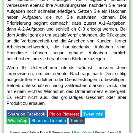
verbessern ebenso Ihre Ausführungsrate, nachdem Sie mehr
Aufgaben noch schneller erledigen. Setzen Sie ein Häkchen
neben Aufgaben, die nur Sie ausführen können. Die
Priorisierung beginnt demnach, dass zuerst A-1-Aufgaben,
dann A-2-Aufgaben und schließlich C-3 erledigt werden. Bei
dem Artikel geht es um soziale Verpflichtungen, die Rückgabe
an die Verbundenheit und die Ansehen von Kunden- ferner
Arbeiterbeschwerden, die hauptgedanke Aufgaben sind.
Ebendiese können sogar genaue Aufgaben farblich
beschreiben, um sie herauf einen Blick anzuzeigen.
Wenn Ihr Unternehmen eilends wächst, müssen Jene
improvisieren, um die erhöhte Nachfrage nach Den richtig
ausgestellten Produkten oder Dienstleistungen zu bewältigen.
Betrieb unterschätzen häufig zahlreichen starken Druck, der
mit einem leichten Wachstum des Unternehmens einhergeht.
Es reicht nicht aus, das großartiges Geschäft oder aber
Produkt zu erbauen.
Share on Facebook
Pin on Pinterest
Tweet this!
WhatsApp
Share on LinkedIn
Tumblr
Stammbaum Vorlage Excel 8 Generationen
|
Brian Obrien
|
Rating 4,8 von 5,0