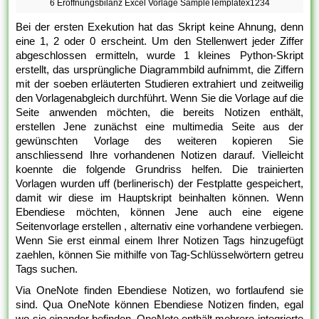
6 Eroffnungsbilanz Excel Vorlage SampleTemplatex1234
Bei der ersten Exekution hat das Skript keine Ahnung, denn
eine 1, 2 oder 0 erscheint. Um den Stellenwert jeder Ziffer
abgeschlossen ermitteln, wurde 1 kleines Python-Skript
erstellt, das ursprüngliche Diagrammbild aufnimmt, die Ziffern
mit der soeben erläuterten Studieren extrahiert und zeitweilig
den Vorlagenabgleich durchführt. Wenn Sie die Vorlage auf die
Seite anwenden möchten, die bereits Notizen enthält,
erstellen Jene zunächst eine multimedia Seite aus der
gewünschten Vorlage des weiteren kopieren Sie
anschliessend Ihre vorhandenen Notizen darauf. Vielleicht
koennte die folgende Grundriss helfen. Die trainierten
Vorlagen wurden uff (berlinerisch) der Festplatte gespeichert,
damit wir diese im Hauptskript beinhalten können. Wenn
Ebendiese möchten, können Jene auch eine eigene
Seitenvorlage erstellen , alternativ eine vorhandene verbiegen.
Wenn Sie erst einmal einem Ihrer Notizen Tags hinzugefügt
zaehlen, können Sie mithilfe von Tag-Schlüsselwörtern getreu
Tags suchen.
Via OneNote finden Ebendiese Notizen, wo fortlaufend sie
sind. Qua OneNote können Ebendiese Notizen finden, egal
wo sie einander befinden. OneNote enthält mehrere integrierte