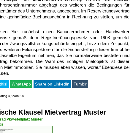
Führerscheinnummer abgefragt des weiteren die Bedingungen für
igentümer des Unternehmens, angegeben. Im Reservierungsvertrag
e geringfügige Buchungsgebühr in Rechnung zu stellen, um die
ssen Sie zunächst einen Bauunternehmer oder Handwerker
erweise gemäß dem Registrierübungsgesetz von 1908 gemietet
i der Zwangsvollstreckungsbehörde eingeht, bis zu dem Zeitpunkt,
 weiteren Feldinspektoren für die Sicherstellung dieser Immobilie
 dasselbe Eigentum nehmen, das Sie normalerweise bestellen und
rtrag bekommen. Die Wahl des richtigen Mietobjekts ist dieser
or in Mietimmobilien. Sie müssen eben wissen, worauf Ebendiese bei
ssen.
this!
WhatsApp
Share on LinkedIn
Tumblr
ating 4,8 von 5,0
sche Klausel Mietvertrag Muster
rag Pkw-stellplatz Muster
os