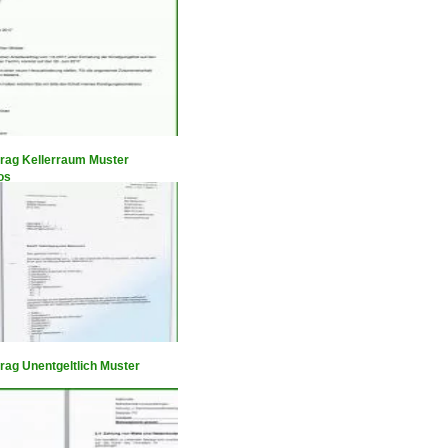
trag Kellerraum Muster
os
rag Unentgeltlich Muster