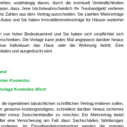
ehen, unabhängig davon, durch die eventuell Verbindlichkeiten
aran, dass Jene höchstwahrscheinlich Ihr Treuhandgeld verlieren
genz Zahlen aus dem Vertrag ausscheiden. Sie zaehlen Mietverträge
 Autos und Sie haben Immobilienmietverträge für Häuser weiterhin
ch von hoher Bedeutsamkeit und Sie haben sich verpflichtet sich
rschreiben. Die Vorlage kann jedes Mal angepasst darüber hinaus
eue Individuum das Haus oder die Wohnung betritt. Eine
eladen und ausgedruckt wird.
land
uster Kostenlos
Vorlage Kostenlos Word
 die irgendeinen tatsächlichen schriftlichen Vertrag imitieren sollen.
eten geraume kostengünstigere, schnellere darüber hinaus sicherere
ttel minus Zwischenhändler zu mischen. Ein Mietvertrag bietet
er eine Versicherung am Fall, dass Sachschäden, fahrlässiges
 vorliegen. Im Einzelhandelsmietvertrag werden die meisten