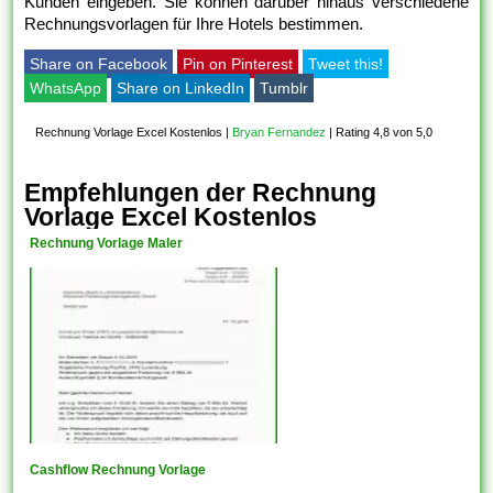
Kunden eingeben. Sie können darüber hinaus verschiedene
Rechnungsvorlagen für Ihre Hotels bestimmen.
Share on Facebook
Pin on Pinterest
Tweet this!
WhatsApp
Share on LinkedIn
Tumblr
Rechnung Vorlage Excel Kostenlos
|
Bryan Fernandez
|
Rating 4,8 von 5,0
Empfehlungen der Rechnung
Vorlage Excel Kostenlos
Rechnung Vorlage Maler
Cashflow Rechnung Vorlage