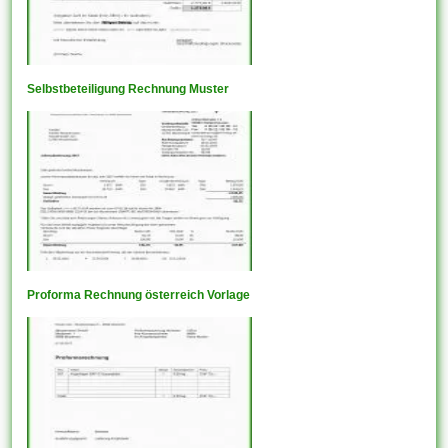
Selbstbeteiligung Rechnung Muster
Proforma Rechnung österreich Vorlage