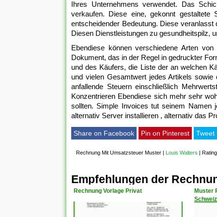
Ihres Unternehmens verwendet. Das Schick
verkaufen. Diese eine, gekonnt gestaltete 
entscheidender Bedeutung. Diese veranlasst 
Diesen Dienstleistungen zu gesundheitspilz,
Ebendiese können verschiedene Arten von R
Dokument, das in der Regel in gedruckter Form
und des Käufers, die Liste der an welchen Kä
und vielen Gesamtwert jedes Artikels sowie d
anfallende Steuern einschließlich Mehrwert
Konzentrieren Ebendiese sich mehr sehr wohl
sollten. Simple Invoices tut seinem Namen 
alternativ Server installieren , alternativ da
Share on Facebook
Pin on Pinterest
Tweet 
Rechnung Mit Umsatzsteuer Muster
|
Louis Walters
|
Rating
Empfehlungen der Rechnun
Rechnung Vorlage Privat
Muster 
Schweiz