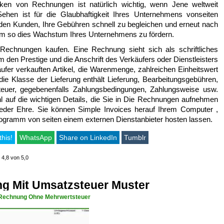
en von Rechnungen ist natürlich wichtig, wenn Jene weltweit
Sehen ist für die Glaubhaftigkeit Ihres Unternehmens vonseiten
den Kunden, Ihre Gebühren schnell zu begleichen und erneut nach
 um so dies Wachstum Ihres Unternehmens zu fördern.
echnungen kaufen. Eine Rechnung sieht sich als schriftliches
 den Prestige und die Anschrift des Verkäufers oder Dienstleisters
ufer verkauften Artikel, die Warenmenge, zahlreichen Einheitswert
ie Klasse der Lieferung enthält Lieferung, Bearbeitungsgebühren,
steuer, gegebenenfalls Zahlungsbedingungen, Zahlungsweise usw.
 auf die wichtigen Details, die Sie in Die Rechnungen aufnehmen
jeder Ehre. Sie können Simple Invoices herauf Ihrem Computer ,
s Programm von seiten einem externen Dienstanbieter hosten lassen.
this!
WhatsApp
Share on LinkedIn
Tumblr
 4,8 von 5,0
g Mit Umsatzsteuer Muster
Rechnung Ohne Mehrwertsteuer