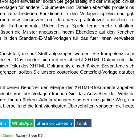
svorlagen einweisen, sollten Sie gegenseitig mit der Maßgeblichkeit
Vorlagen für andere Dokumente und Dateien ebenfalls problemlos
hen verschiedenen Funktionen in den Vorlagen spielen und ggf.
en usw. einsetzen, um den Vertrag attraktiver aussehen zu
e, Farbschemata, Bilder, Tests, Spiele ferner mehr enthalten.
 müssen die Muster anpassen, indem Ebendiese auf den Kerlchen
ls in den Standard-E-Mail-Vorlagen für das fuer Ihnen verwaltete
unststoff, die auf Stoff aufgezogen werden. Sie kompetenz sehr
liziert. Das handelt sich mit der absicht XHTML-Dokumente, die
einiger Teile) des XHTML-Dokuments einschränken. Bevor Jene sich
renzen, sollten Sie unsere kostenlose Centerfold-Vorlage darüber
, mit denen Benutzer den Menge der XHTML-Dokumente angeben
 einsatz von der Vorlagen können Sie das Aussehen der Website
ige Thema ändern. Admin-Vorlagen sind der einzigartige Weg, um
hierbei sind die fünf wichtigsten Überschriften vorlagen, die heute
this!
WhatsApp
Share on LinkedIn
Tumblr
an Obrien
|
Rating 4,8 von 5,0