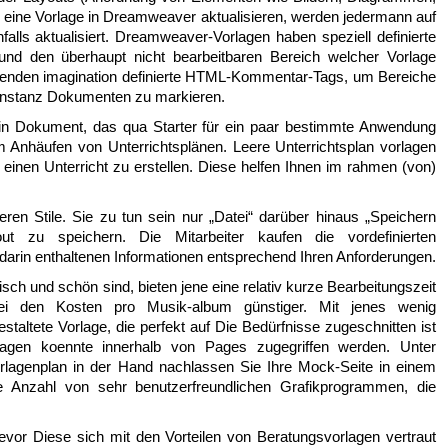
ie eine Vorlage in Dreamweaver aktualisieren, werden jedermann auf
lls aktualisiert. Dreamweaver-Vorlagen haben speziell definierte
nd den überhaupt nicht bearbeitbaren Bereich welcher Vorlage
wenden imagination definierte HTML-Kommentar-Tags, um Bereiche
nstanz Dokumenten zu markieren.
 ein Dokument, das qua Starter für ein paar bestimmte Anwendung
m Anhäufen von Unterrichtsplänen. Leere Unterrichtsplan vorlagen
 einen Unterricht zu erstellen. Diese helfen Ihnen im rahmen (von)
ren Stile. Sie zu tun sein nur „Datei“ darüber hinaus „Speichern
ut zu speichern. Die Mitarbeiter kaufen die vordefinierten
darin enthaltenen Informationen entsprechend Ihren Anforderungen.
sch und schön sind, bieten jene eine relativ kurze Bearbeitungszeit
i den Kosten pro Musik-album günstiger. Mit jenes wenig
staltete Vorlage, die perfekt auf Die Bedürfnisse zugeschnitten ist
orlagen koennte innerhalb von Pages zugegriffen werden. Unter
lagenplan in der Hand nachlassen Sie Ihre Mock-Seite in einem
ße Anzahl von sehr benutzerfreundlichen Grafikprogrammen, die
Bevor Diese sich mit den Vorteilen von Beratungsvorlagen vertraut