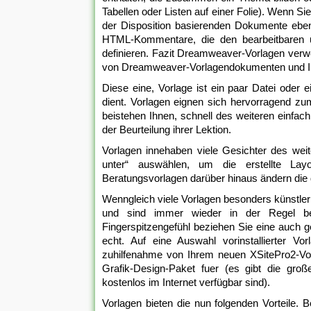
Tabellen oder Listen auf einer Folie). Wenn S
der Disposition basierenden Dokumente ebenfa
HTML-Kommentare, die den bearbeitbaren u
definieren. Fazit Dreamweaver-Vorlagen ver
von Dreamweaver-Vorlagendokumenten und I
Diese eine, Vorlage ist ein paar Datei oder
dient. Vorlagen eignen sich hervorragend zu
beistehen Ihnen, schnell des weiteren einfach
der Beurteilung ihrer Lektion.
Vorlagen innehaben viele Gesichter des weite
unter“ auswählen, um die erstellte Layo
Beratungsvorlagen darüber hinaus ändern die 
Wenngleich viele Vorlagen besonders künstleri
und sind immer wieder in der Regel be
Fingerspitzengefühl beziehen Sie eine auch ge
echt. Auf eine Auswahl vorinstallierter V
zuhilfenahme von Ihrem neuen XSitePro2-Vor
Grafik-Design-Paket fuer (es gibt die gro
kostenlos im Internet verfügbar sind).
Vorlagen bieten die nun folgenden Vorteile. 