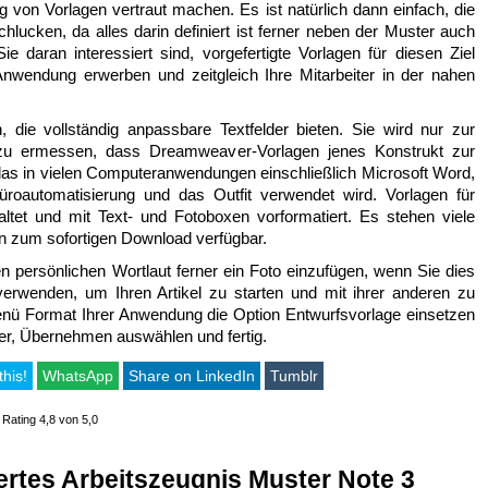
g von Vorlagen vertraut machen. Es ist natürlich dann einfach, die
hlucken, da alles darin definiert ist ferner neben der Muster auch
ie daran interessiert sind, vorgefertigte Vorlagen für diesen Ziel
nwendung erwerben und zeitgleich Ihre Mitarbeiter in der nahen
, die vollständig anpassbare Textfelder bieten. Sie wird nur zur
g zu ermessen, dass Dreamweaver-Vorlagen jenes Konstrukt zur
, das in vielen Computeranwendungen einschließlich Microsoft Word,
oautomatisierung und das Outfit verwendet wird. Vorlagen für
ltet und mit Text- und Fotoboxen vorformatiert. Es stehen viele
 zum sofortigen Download verfügbar.
n persönlichen Wortlaut ferner ein Foto einzufügen, wenn Sie dies
erwenden, um Ihren Artikel zu starten und mit ihrer anderen zu
ü Format Ihrer Anwendung die Option Entwurfsvorlage einsetzen
r, Übernehmen auswählen und fertig.
this!
WhatsApp
Share on LinkedIn
Tumblr
|
Rating 4,8 von 5,0
ertes Arbeitszeugnis Muster Note 3