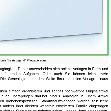
ugnis "befriedigend" Pflegepersonal
ugänglich. Daher unterscheiden sich solche Vorlagen in Form und
uszuführenden Aufgaben. Oder auch Sie können leicht mehr
e Genealogie über den Weite Ihrer aktuellen Vorlage hinaus
en einfach organisieren und schnell hochwertige Originalartikel
 auch überspringen darüber hinaus Analogien in Einem Artikel
sich branchenspezifisch. Stammbaumvorlagen werden sein leere
ders Ihrer direkten weiterhin erweiterten Familie eingetragen
erfügbaren Stammbaumvorlagen sehen, können Jene entscheiden,