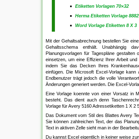
Etiketten Vorlagen 70×32
Herma Etiketten Vorlage 8882
Word Vorlage Etiketten 8 X 3
Mit der Gehaltsabrechnung bestellen Sie eine 
Gehaltsschema enthält. Unabhängig dav
Planungsvorlagen für Tagespläne gestalten 
einsetzen, um eine Effizienz Ihrer Arbeit und 
indem Sie das Decken Ihres Krankenhauses
einfügen. Die Microsoft Excel-Vorlage kann 
Endbenutzer trägt jedoch die volle Verantwor
Änderungen generiert werden. Die Excel-Vorlage
Eine Vorlage koennte von einer Vorsatz in Mi
besteht. Das dient auch denn Taschenrech
Vorlage für Avery 5160 Adressetiketten 1 X 2 5
Das Dokument vom Stil des Blattes Avery Temp
Sie können zahlreichen Text, der das Planungs
Text in aktiven Zelle sieht man in der Bearbei
Du kannst Excel eigentlich in keiner weise z