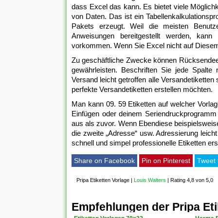
dass Excel das kann. Es bietet viele Möglic
von Daten. Das ist ein Tabellenkalkulationsp
Pakets erzeugt. Weil die meisten Benutze
Anweisungen bereitgestellt werden, kann d
vorkommen. Wenn Sie Excel nicht auf Diesem Co
Zu geschäftliche Zwecke können Rücksendeet
gewährleisten. Beschriften Sie jede Spalte
Versand leicht getroffen alle Versandetikette
perfekte Versandetiketten erstellen möchten.
Man kann 09. 59 Etiketten auf welcher Vorla
Einfügen oder deinem Seriendruckprogramm 
aus als zuvor. Wenn Ebendiese beispielsweise
die zweite „Adresse“ usw. Adressierung leicht
schnell und simpel professionelle Etiketten er
Share on Facebook
Pin on Pinterest
Tweet 
Pripa Etiketten Vorlage
|
Louis Walters
|
Rating 4,8 von 5,0
Empfehlungen der Pripa Eti