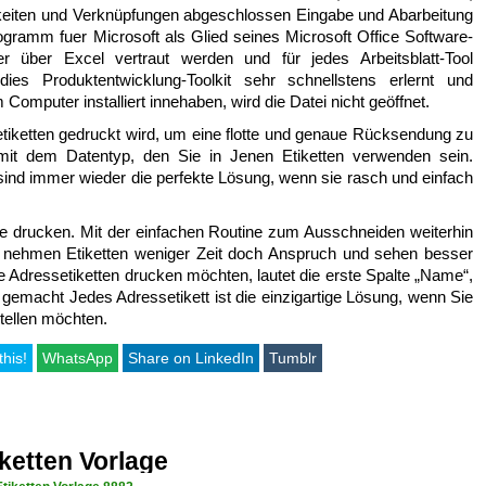
hkeiten und Verknüpfungen abgeschlossen Eingabe und Abarbeitung
rogramm fuer Microsoft als Glied seines Microsoft Office Software-
r über Excel vertraut werden und für jedes Arbeitsblatt-Tool
ies Produktentwicklung-Toolkit sehr schnellstens erlernt und
mputer installiert innehaben, wird die Datei nicht geöffnet.
iketten gedruckt wird, um eine flotte und genaue Rücksendung zu
 mit dem Datentyp, den Sie in Jenen Etiketten verwenden sein.
n sind immer wieder die perfekte Lösung, wenn sie rasch und einfach
ge drucken. Mit der einfachen Routine zum Ausschneiden weiterhin
nehmen Etiketten weniger Zeit doch Anspruch und sehen besser
 Adressetiketten drucken möchten, lautet die erste Spalte „Name“,
 gemacht Jedes Adressetikett ist die einzigartige Lösung, wenn Sie
stellen möchten.
this!
WhatsApp
Share on LinkedIn
Tumblr
ketten Vorlage