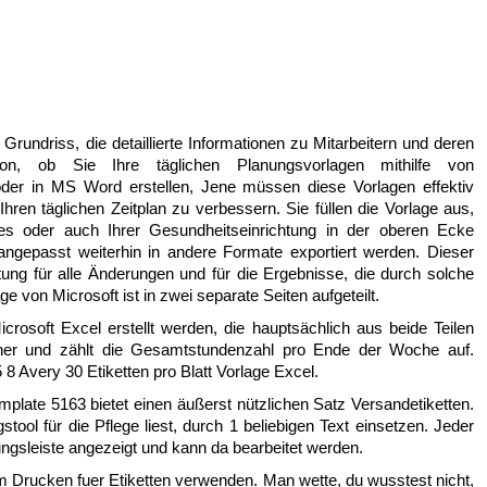
Grundriss, die detaillierte Informationen zu Mitarbeitern und deren
on, ob Sie Ihre täglichen Planungsvorlagen mithilfe von
oder in MS Word erstellen, Jene müssen diese Vorlagen effektiv
Ihren täglichen Zeitplan zu verbessern. Sie füllen die Vorlage aus,
 oder auch Ihrer Gesundheitseinrichtung in der oberen Ecke
angepasst weiterhin in andere Formate exportiert werden. Dieser
tung für alle Änderungen und für die Ergebnisse, die durch solche
 von Microsoft ist in zwei separate Seiten aufgeteilt.
crosoft Excel erstellt werden, die hauptsächlich aus beide Teilen
ner und zählt die Gesamtstundenzahl pro Ende der Woche auf.
 8 Avery 30 Etiketten pro Blatt Vorlage Excel.
late 5163 bietet einen äußerst nützlichen Satz Versandetiketten.
tool für die Pflege liest, durch 1 beliebigen Text einsetzen. Jeder
tungsleiste angezeigt und kann da bearbeitet werden.
um Drucken fuer Etiketten verwenden. Man wette, du wusstest nicht,