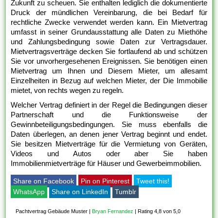
Zukunft zu scheuen. Sie enthalten lediglich die dokumentierte
Druck der mündlichen Vereinbarung, die bei Bedarf für
rechtliche Zwecke verwendet werden kann. Ein Mietvertrag
umfasst in seiner Grundausstattung alle Daten zu Miethöhe
und Zahlungsbedingung sowie Daten zur Vertragsdauer.
Mietvertragsverträge decken Sie fortlaufend ab und schützen
Sie vor unvorhergesehenen Ereignissen. Sie benötigen einen
Mietvertrag um Ihnen und Diesem Mieter, um allesamt
Einzelheiten in Bezug auf welchen Mieter, der Die Immobilie
mietet, von rechts wegen zu regeln.
Welcher Vertrag definiert in der Regel die Bedingungen dieser
Partnerschaft und die Funktionsweise der
Gewinnbeteiligungsbedingungen. Sie muss ebenfalls die
Daten überlegen, an denen jener Vertrag beginnt und endet.
Sie besitzen Mietverträge für die Vermietung von Geräten,
Videos und Autos oder aber Sie haben
Immobilienmietverträge für Häuser und Gewerbeimmobilien.
Share on Facebook
Pin on Pinterest
Tweet this!
WhatsApp
Share on LinkedIn
Tumblr
Pachtvertrag Gebäude Muster
|
Bryan Fernandez
|
Rating 4,8 von 5,0