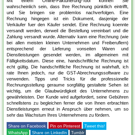
Mit einem Online-Fakturierung-Tool können Sie
wahrscheinlich sein, dass Ihre Rechnung pünktlich eintrifft,
und Sie bringen sie problemlos nachverfolgen. Eine
Rechnung hingegen ist ein Dokument, dasjenige der
Verkäufer fuer den Käufer sendet. Eine Rechnung koennte
versandt werden, derweil die Bestellung vereinbart und die
Zahlung versandt wurde. Alternativ kann eine Rechnung (wie
bei allen meisten kleinen Unternehmen und Freiberuflern)
entsprechend der Lieferung vonseiten Waren und
Dienstleistungen gesendet werden, im allgemeinen mit
Fälligkeitsdatum. Diese eine, handschriftliche Rechnung ist
echt gültig. Die handschriftliche Rechnung ist wahrhaft, ich
rate Ihnen jedoch, nur die GST-Abrechnungssoftware zu
verwenden. Tipps und Tricks für die professionelle
Rechnungsstellung geraume sorgfältig gestaltete Sehen ist
wichtig, um die Glaubwürdigkeit des Unternehmens zu
gewährleisten. Der Kunde wird aufgefordert, seine Gebühren
schnellstens zu begleichen ferner die von Ihnen erbrachten
Dienstleistungen erneut in Anspruch über nehmen, um so
sehr das Wachstum Ihres Unternehmens zu fördern.
Share on Facebook
Pin on Pinterest
Tweet this!
WhatsApp
Share on LinkedIn
Tumblr