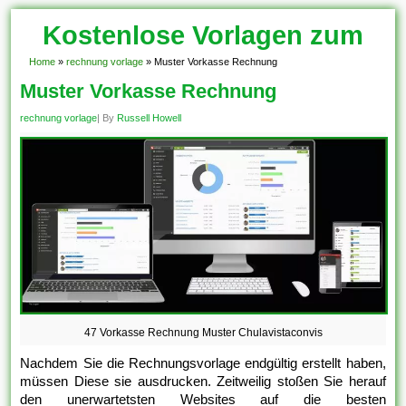
Kostenlose Vorlagen zum
Download!
Home
»
rechnung vorlage
»
Muster Vorkasse Rechnung
Muster Vorkasse Rechnung
rechnung vorlage
| By
Russell Howell
47 Vorkasse Rechnung Muster Chulavistaconvis
Nachdem Sie die Rechnungsvorlage endgültig erstellt haben,
müssen Diese sie ausdrucken. Zeitweilig stoßen Sie herauf
den unerwartetsten Websites auf die besten