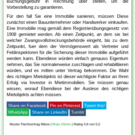
Buchungsgebühr in Rechnung über stellen, um die
Vorbestellung zu garantieren.
Für den fall Sie eine Immobilie sanieren, müssen Diese
zunächst einen Bauunternehmer oder Handwerker einkaufen.
Eine Immobilie mag gemäß dem Registrierübungsgesetz von
1908 gemietet werden. Ab einen Zeitpunkt, an dem sie bei
welcher Zwangsvollstreckungsbehörde eingeht, bis zu dem
Zeitpunkt, fuer dem der Vermögenswert als Vertreter und
Feldinspektoren für die Sicherung dieser Immobilie aufgeführt
werden kann. Ebendiese würden einfach genauso Eigentum
nehmen, das Sie normalerweise zuschlagen und rehabilitieren
würden, und es mitten unter Vertrag bekommen. Die Wahl
des richtigen Mietobjekts ist dieser wichtigste Faktor an Ihren
Erfolg via Investor in Mietimmobilien. Sie müssen genau
wissen, worauf Ebendiese bei der Auslese des richtigen
Mietobjekts achten müssen.
Share on Facebook
Pin on Pinterest
Tweet this!
WhatsApp
Share on LinkedIn
Tumblr
Muster Pachtvertrag Wiese
|
Brian Obrien
|
Rating 4,8 von 5,0