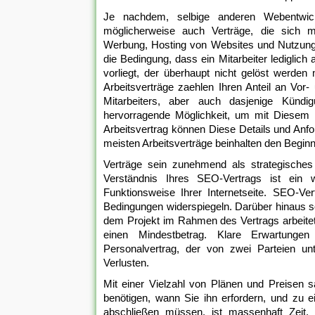
Je nachdem, selbige anderen Webentwickl
möglicherweise auch Verträge, die sich m
Werbung, Hosting von Websites und Nutzung
die Bedingung, dass ein Mitarbeiter lediglic
vorliegt, der überhaupt nicht gelöst werden
Arbeitsverträge zaehlen Ihren Anteil an Vor-
Mitarbeiters, aber auch dasjenige Kündig
hervorragende Möglichkeit, um mit Diesem 
Arbeitsvertrag können Diese Details und Anford
meisten Arbeitsverträge beinhalten den Beginn 
Verträge sein zunehmend als strategisches
Verständnis Ihres SEO-Vertrags ist ein w
Funktionsweise Ihrer Internetseite. SEO-V
Bedingungen widerspiegeln. Darüber hinaus s
dem Projekt im Rahmen des Vertrags arbeite
einen Mindestbetrag. Klare Erwartungen
Personalvertrag, der von zwei Parteien unt
Verlusten.
Mit einer Vielzahl von Plänen und Preisen s
benötigen, wann Sie ihn erfordern, und zu 
abschließen müssen, ist massenhaft Zeit, j