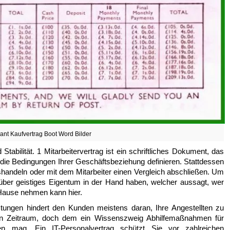
ant Kaufvertrag Boot Word Bilder
 Stabilität. 1 Mitarbeitervertrag ist ein schriftliches Dokument, das
d die Bedingungen Ihrer Geschäftsbeziehung definieren. Stattdessen
ushandeln oder mit dem Mitarbeiter einen Vergleich abschließen. Um
 über geistiges Eigentum in der Hand haben, welcher aussagt, wer
Hause nehmen kann hier.
stungen hindert den Kunden meistens daran, Ihre Angestellten zu
 den Zeitraum, doch dem ein Wissenszweig Abhilfemaßnahmen für
en mag. Ein IT-Personalvertrag schützt Sie vor zahlreichen