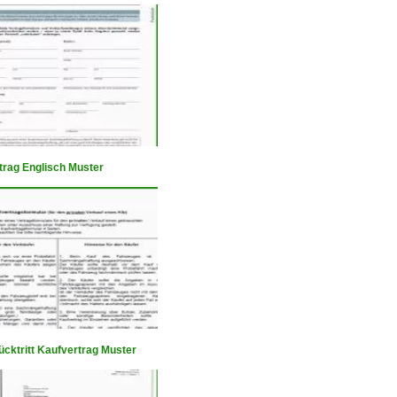
trag Englisch Muster
ücktritt Kaufvertrag Muster