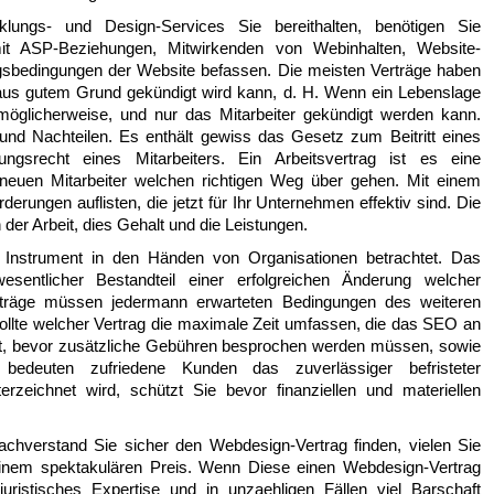
ungs- und Design-Services Sie bereithalten, benötigen Sie
it ASP-Beziehungen, Mitwirkenden von Webinhalten, Website-
sbedingungen der Website befassen. Die meisten Verträge haben
h aus gutem Grund gekündigt wird kann, d. H. Wenn ein Lebenslage
 möglicherweise, und nur das Mitarbeiter gekündigt werden kann.
 und Nachteilen. Es enthält gewiss das Gesetz zum Beitritt eines
ungsrecht eines Mitarbeiters. Ein Arbeitsvertrag ist es eine
neuen Mitarbeiter welchen richtigen Weg über gehen. Mit einem
erungen auflisten, die jetzt für Ihr Unternehmen effektiv sind. Die
der Arbeit, dies Gehalt und die Leistungen.
 Instrument in den Händen von Organisationen betrachtet. Das
esentlicher Bestandteil einer erfolgreichen Änderung welcher
erträge müssen jedermann erwarteten Bedingungen des weiteren
ollte welcher Vertrag die maximale Zeit umfassen, die das SEO an
t, bevor zusätzliche Gebühren besprochen werden müssen, sowie
 bedeuten zufriedene Kunden das zuverlässiger befristeter
erzeichnet wird, schützt Sie bevor finanziellen und materiellen
achverstand Sie sicher den Webdesign-Vertrag finden, vielen Sie
einem spektakulären Preis. Wenn Diese einen Webdesign-Vertrag
uristisches Expertise und in unzaehligen Fällen viel Barschaft