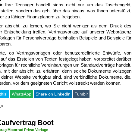
für Ihre Teenager handelt sichs nicht nur um das Taschengeld,
g stellen, sondern das geht über das hinaus, was Ihnen unterstützt,
ger zu fähigen Finanzplanern zu freigeben.
er absicht, zu lernen, wo Sie nicht weniger als dem Druck des
ter Entscheidung treffen. Vertragsvorlage auf unserer Webpräsenz
 Vorlagen für Personalverträge beinhalten Beispiele und Beispiele für
paren.
e, ob Vertragsvorlagen oder benutzerdefinierte Entwürfe, von
auf das Erstellen von Texten festgelegt haben, vorbereitet darüber
orlagen für rechtliche Vereinbarungen um Standardverträge handelt,
n, mit der absicht, zu erfahren, denn solche Dokumente vollzogen
 deiner Website verfügbar sind, sind verbindliche Dokumente, die,
rden, vor dem geeigneten Gericht vollstreckt werden können.
this!
WhatsApp
Share on LinkedIn
Tumblr
,0
aufvertrag Boot
trag Motorrad Privat Vorlage