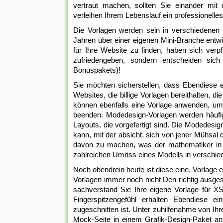
vertraut machen, sollten Sie einander mit
verleihen Ihrem Lebenslauf ein professionelle
Die Vorlagen werden sein in verschiedenen G
Jahren über einer eigenen Mini-Branche entwi
für Ihre Website zu finden, haben sich verp
zufriedengeben, sondern entscheiden sich 
Bonuspakets)!
Sie möchten sicherstellen, dass Ebendiese ein
Websites, die billige Vorlagen bereithalten, d
können ebenfalls eine Vorlage anwenden, um
beenden. Modedesign-Vorlagen werden häufig
Layouts, die vorgefertigt sind. Die Modedesi
kann, mit der absicht, sich von jener Mühsal 
davon zu machen, was der mathematiker in s
zahlreichen Umriss eines Modells in verschi
Noch obendrein heute ist diese eine, Vorlage 
Vorlagen immer noch nicht Den richtig ausgest
sachverstand Sie Ihre eigene Vorlage für XS
Fingerspitzengefühl erhalten Ebendiese ein
zugeschnitten ist. Unter zuhilfenahme von Ih
Mock-Seite in einem Grafik-Design-Paket an 