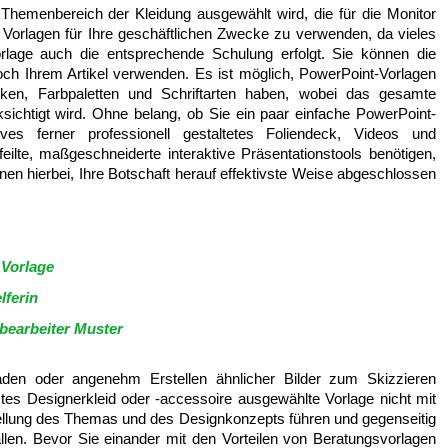
Themenbereich der Kleidung ausgewählt wird, die für die Monitor
die Vorlagen für Ihre geschäftlichen Zwecke zu verwenden, da vieles
Vorlage auch die entsprechende Schulung erfolgt. Sie können die
ch Ihrem Artikel verwenden. Es ist möglich, PowerPoint-Vorlagen
fiken, Farbpaletten und Schriftarten haben, wobei das gesamte
ichtigt wird. Ohne belang, ob Sie ein paar einfache PowerPoint-
ives ferner professionell gestaltetes Foliendeck, Videos und
ilte, maßgeschneiderte interaktive Präsentationstools benötigen,
hnen hierbei, Ihre Botschaft herauf effektivste Weise abgeschlossen
 Vorlage
lferin
bearbeiter Muster
aden oder angenehm Erstellen ähnlicher Bilder zum Skizzieren
es Designerkleid oder -accessoire ausgewählte Vorlage nicht mit
tellung des Themas und des Designkonzepts führen und gegenseitig
allen. Bevor Sie einander mit den Vorteilen von Beratungsvorlagen