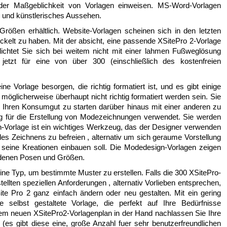
 der Maßgeblichkeit von Vorlagen einweisen. MS-Word-Vorlagen
s und künstlerisches Aussehen.
rößen erhältlich. Website-Vorlagen scheinen sich in den letzten
ckelt zu haben. Mit der absicht, eine passende XSitePro 2-Vorlage
flichtet Sie sich bei weitem nicht mit einer lahmen Fußweglösung
jetzt für eine von über 300 (einschließlich des kostenfreien
e Vorlage besorgen, die richtig formatiert ist, und es gibt einige
ie möglicherweise überhaupt nicht richtig formatiert werden sein. Sie
 Ihren Konsumgut zu starten darüber hinaus mit einer anderen zu
 für die Erstellung von Modezeichnungen verwendet. Sie werden
gn-Vorlage ist ein wichtiges Werkzeug, das der Designer verwenden
des Zeichnens zu befreien , alternativ um sich geraume Vorstellung
eine Kreationen einbauen soll. Die Modedesign-Vorlagen zeigen
edenen Posen und Größen.
eine Typ, um bestimmte Muster zu erstellen. Falls die 300 XSitePro-
ellten speziellen Anforderungen , alternativ Vorlieben entsprechen,
ite Pro 2 ganz einfach ändern oder neu gestalten. Mit ein gering
e selbst gestaltete Vorlage, die perfekt auf Ihre Bedürfnisse
rem neuen XSitePro2-Vorlagenplan in der Hand nachlassen Sie Ihre
(es gibt diese eine, große Anzahl fuer sehr benutzerfreundlichen