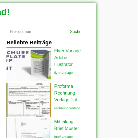
ad!
Suche
Beliebte Beiträge
Flyer Vorlage
Adobe
Illustrator
flyer vorlage
Proforma
Rechnung
Vorlage Tnt
rechnung vorlage
Mitteilung
Brief Muster
brief vorlage