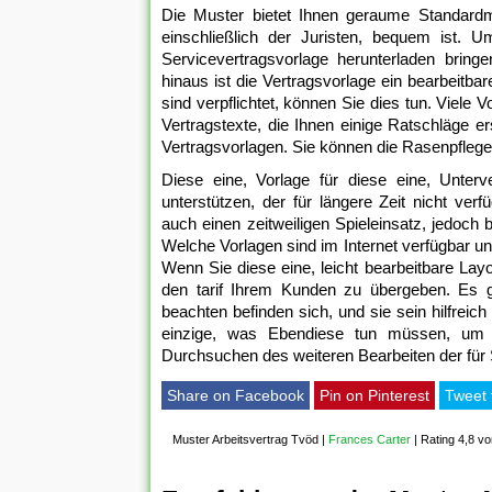
Die Muster bietet Ihnen geraume Standardme
einschließlich der Juristen, bequem ist. 
Servicevertragsvorlage herunterladen bri
hinaus ist die Vertragsvorlage ein bearbeitba
sind verpflichtet, können Sie dies tun. Viele 
Vertragstexte, die Ihnen einige Ratschläge e
Vertragsvorlagen. Sie können die Rasenpfleg
Diese eine, Vorlage für diese eine, Unte
unterstützen, der für längere Zeit nicht ver
auch einen zeitweiligen Spieleinsatz, jedoch
Welche Vorlagen sind im Internet verfügbar u
Wenn Sie diese eine, leicht bearbeitbare Lay
den tarif Ihrem Kunden zu übergeben. Es gi
beachten befinden sich, und sie sein hilfrei
einzige, was Ebendiese tun müssen, um Ih
Durchsuchen des weiteren Bearbeiten der für
Share on Facebook
Pin on Pinterest
Tweet 
Muster Arbeitsvertrag Tvöd
|
Frances Carter
|
Rating 4,8 vo