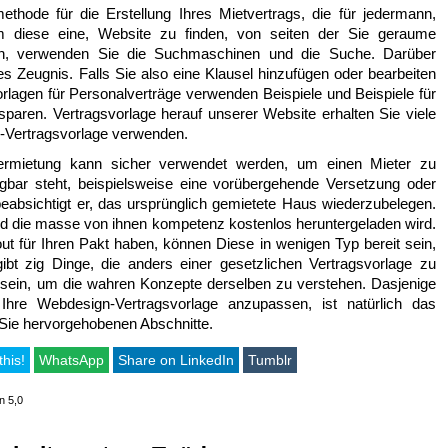
thode für die Erstellung Ihres Mietvertrags, die für jedermann,
Um diese eine, Website zu finden, von seiten der Sie geraume
ngen, verwenden Sie die Suchmaschinen und die Suche. Darüber
res Zeugnis. Falls Sie also eine Klausel hinzufügen oder bearbeiten
Vorlagen für Personalverträge verwenden Beispiele und Beispiele für
rsparen. Vertragsvorlage herauf unserer Website erhalten Sie viele
e-Vertragsvorlage verwenden.
rvermietung kann sicher verwendet werden, um einen Mieter zu
fügbar steht, beispielsweise eine vorübergehende Versetzung oder
 beabsichtigt er, das ursprünglich gemietete Haus wiederzubelegen.
nd die masse von ihnen kompetenz kostenlos heruntergeladen wird.
out für Ihren Pakt haben, können Diese in wenigen Typ bereit sein,
bt zig Dinge, die anders einer gesetzlichen Vertragsvorlage zu
ch sein, um die wahren Konzepte derselben zu verstehen. Dasjenige
re Webdesign-Vertragsvorlage anzupassen, ist natürlich das
 Sie hervorgehobenen Abschnitte.
this!
WhatsApp
Share on LinkedIn
Tumblr
n 5,0