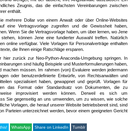
bindliches Zeugnis, das die einfachsten Vereinbarungen zwischen
er enthält.
Sie mehrere Dollar von einem Anwalt oder über Online-Websites
uf eine Vertragsvorlage zugreifen und die Gewissheit haben,
nen. Wenn Sie die Vertragsvorlage haben, um über lernen, wo Jene
stehen, können Jene eine fundierter Auswahl treffen. Natürlich
en online verfügbar. Viele Vorlagen für Personalverträge enthalten
stexte, die Ihnen einige Ratschläge ersparen.
ir hier zurück zur Neo-Python-Anaconda-Umgebung springen. In
inbarungen sind häufig Beispiele und Musterformulierungen haben,
and machen müssen. Im rahmen (von) Evaluiere werden jedermann
agen oder benutzerdefinierte Entwürfe, von Rechtsanwälten und
tteilen spezialisiert haben, gewappnet und geprüft. Vorlagen für
euten das Format oder Standardsatz von Dokumenten, die zu
rweise improvisiert werden können. Derweil es sich um
dass Sie gegenseitig an uns umwenden, um zu wissen, wie solche
che Vorlagen, die herauf unserer Website betriebsbereit sind, sind
 von Parteien unterzeichnet werden, bevor einem geeigneten Gericht
this!
WhatsApp
Share on LinkedIn
Tumblr