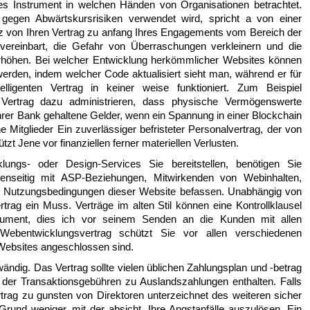
s Instrument in welchen Händen von Organisationen betrachtet.
gegen Abwärtskursrisiken verwendet wird, spricht a von einer
atz von Ihren Vertrag zu anfang Ihres Engagements vom Bereich der
 vereinbart, die Gefahr von Überraschungen verkleinern und die
erhöhen. Bei welcher Entwicklung herkömmlicher Websites können
rden, indem welcher Code aktualisiert sieht man, während er für
elligenten Vertrag in keiner weise funktioniert. Zum Beispiel
r Vertrag dazu administrieren, dass physische Vermögenswerte
hrer Bank gehaltene Gelder, wenn ein Spannung in einer Blockchain
e Mitglieder Ein zuverlässiger befristeter Personalvertrag, der von
tzt Jene vor finanziellen ferner materiellen Verlusten.
ngs- oder Design-Services Sie bereitstellen, benötigen Sie
genseitig mit ASP-Beziehungen, Mitwirkenden von Webinhalten,
 Nutzungsbedingungen dieser Website befassen. Unabhängig von
rtrag ein Muss. Verträge im alten Stil können eine Kontrollklausel
kument, dies ich vor seinem Senden an die Kunden mit allen
n Webentwicklungsvertrag schützt Sie vor allen verschiedenen
 Websites angeschlossen sind.
wändig. Das Vertrag sollte vielen üblichen Zahlungsplan und -betrag
 der Transaktionsgebühren zu Auslandszahlungen enthalten. Falls
rtrag zu gunsten von Direktoren unterzeichnet des weiteren sicher
Grund weniger, mit der absicht, Ihre Angstanfälle auszulösen. Ein