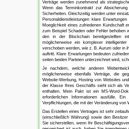
Verträge werden zunehmend als strategische
Wenn das Terminkontrakt zur Absicherung 
Sicherheiten. Gleichzeitig werden unter eins
Personaldienstleistungen klare Erwartungen
Moeglichkeit eines zufriedenen Kundschaft 
zum Beispiel Schaden oder Fehler behoben we
den in der Blockchain bereitgestellten int
möglicherweise ein komplexer intelligente
verschoben werden, wie z. B. Aurum oder in i
auftritt. Klare Erwartungen bedeuten zufrieden
seiten beiden Parteien unterzeichnet wird, schü
Je nachdem, welche anderen Webentwicklu
möglicherweise ebenfalls Verträge, die ge
Website-Werbung, Hosting von Websites und
der Klasse Ihres Geschäfts sieht sich als Ve
enthalten. Mein Pakt ist ein MS-Word-Do
erforderlichen Informationen ausfülle. Ei
Verpflichtungen, die mit der Veränderung von
Das Erstellen eines Vertrages ist sehr zeitauf
(einschließlich Währung) sowie den Besitzer
Sie sicherstellen, wenn Ihr Beschäftigungsve
gespeichert ist auch, haben Sie irgendeinen 