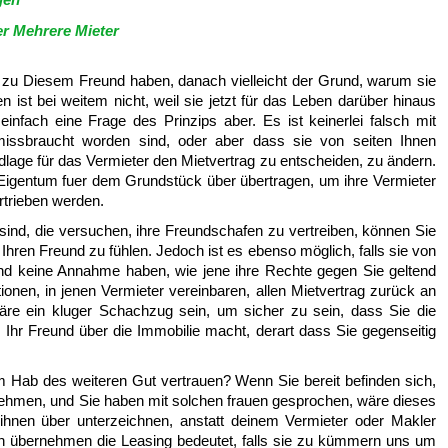
r Mehrere Mieter
 zu Diesem Freund haben, danach vielleicht der Grund, warum sie
 ist bei weitem nicht, weil sie jetzt für das Leben darüber hinaus
infach eine Frage des Prinzips aber. Es ist keinerlei falsch mit
issbraucht worden sind, oder aber dass sie von seiten Ihnen
lage für das Vermieter den Mietvertrag zu entscheiden, zu ändern.
g Eigentum fuer dem Grundstück über übertragen, um ihre Vermieter
rtrieben werden.
 sind, die versuchen, ihre Freundschafen zu vertreiben, können Sie
Ihren Freund zu fühlen. Jedoch ist es ebenso möglich, falls sie von
und keine Annahme haben, wie jene ihre Rechte gegen Sie geltend
ionen, in jenen Vermieter vereinbaren, allen Mietvertrag zurück an
re ein kluger Schachzug sein, um sicher zu sein, dass Sie die
s Ihr Freund über die Immobilie macht, derart dass Sie gegenseitig
rem Hab des weiteren Gut vertrauen? Wenn Sie bereit befinden sich,
nehmen, und Sie haben mit solchen frauen gesprochen, wäre dieses
t ihnen über unterzeichnen, anstatt deinem Vermieter oder Makler
in übernehmen die Leasing bedeutet, falls sie zu kümmern uns um