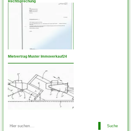
Rechtsprechung
Mietvertrag Muster Immoverkauf24
Suche