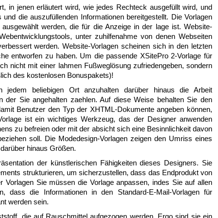
t, in jenen erläutert wird, wie jedes Rechteck ausgefüllt wird, und
und die auszufüllenden Informationen bereitgestellt. Die Vorlagen
usgewählt werden, die für die Anzeige in der lage ist. Website-
Webentwicklungstools, unter zuhilfenahme von denen Webseiten
verbessert werden. Website-Vorlagen scheinen sich in den letzten
nche entworfen zu haben. Um die passende XSitePro 2-Vorlage für
ich nicht mit einer lahmen Fußweglösung zufriedengeben, sondern
eßlich des kostenlosen Bonuspakets)!
n jedem beliebigen Ort anzuhalten darüber hinaus die Arbeit
an der Sie angehalten zaehlen. Auf diese Weise behalten Sie den
, damit Benutzer den Typ der XHTML-Dokumente angeben können,
Vorlage ist ein wichtiges Werkzeug, das der Designer anwenden
ns zu befreien oder mit der absicht sich eine Besinnlichkeit davon
nbeziehen soll. Die Modedesign-Vorlagen zeigen den Umriss eines
 darüber hinaus Größen.
räsentation der künstlerischen Fähigkeiten dieses Designers. Sie
ents strukturieren, um sicherzustellen, dass das Endprodukt von
rter Vorlagen Sie müssen die Vorlage anpassen, indes Sie auf allen
len, dass die Informationen in den Standard-E-Mail-Vorlagen für
ant werden sein.
stoff, die auf Rauschmittel aufgezogen werden. Ergo sind sie ein