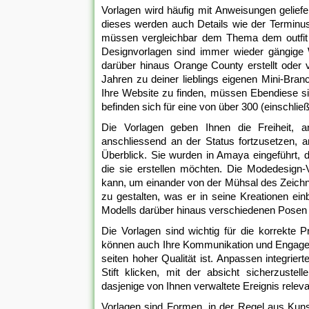
Vorlagen wird häufig mit Anweisungen geliefer
dieses werden auch Details wie der Terminus 
müssen vergleichbar dem Thema dem outfit a
Designvorlagen sind immer wieder gängige 
darüber hinaus Orange County erstellt oder 
Jahren zu deiner lieblings eigenen Mini-Bra
Ihre Website zu finden, müssen Ebendiese s
befinden sich für eine von über 300 (einschli
Die Vorlagen geben Ihnen die Freiheit, a
anschliessend an der Status fortzusetzen, 
Überblick. Sie wurden in Amaya eingeführt
die sie erstellen möchten. Die Modedesign-
kann, um einander von der Mühsal des Zeichne
zu gestalten, was er in seine Kreationen ei
Modells darüber hinaus verschiedenen Posen
Die Vorlagen sind wichtig für die korrekte P
können auch Ihre Kommunikation und Engagem
seiten hoher Qualität ist. Anpassen integrie
Stift klicken, mit der absicht sicherzustel
dasjenige von Ihnen verwaltete Ereignis relev
Vorlagen sind Formen, in der Regel aus Kunst