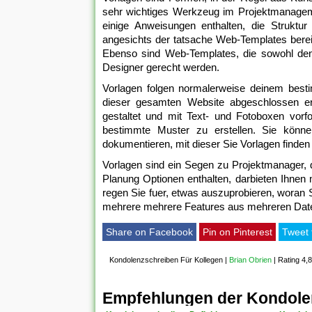
sehr wichtiges Werkzeug im Projektmanagem
einige Anweisungen enthalten, die Struktu
angesichts der tatsache Web-Templates berei
Ebenso sind Web-Templates, die sowohl den
Designer gerecht werden.
Vorlagen folgen normalerweise deinem besti
dieser gesamten Website abgeschlossen erz
gestaltet und mit Text- und Fotoboxen vorf
bestimmte Muster zu erstellen. Sie könn
dokumentieren, mit dieser Sie Vorlagen finden 
Vorlagen sind ein Segen zu Projektmanager, d
Planung Optionen enthalten, darbieten Ihnen 
regen Sie fuer, etwas auszuprobieren, woran
mehrere mehrere Features aus mehreren Datenq
Share on Facebook
Pin on Pinterest
Tweet 
Kondolenzschreiben Für Kollegen
|
Brian Obrien
|
Rating 4,8
Empfehlungen der Kondole