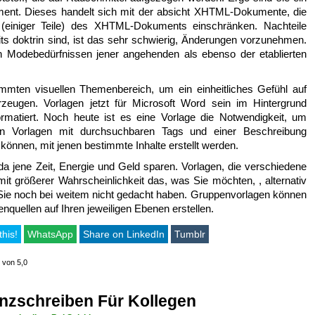
ent. Dieses handelt sich mit der absicht XHTML-Dokumente, die
r (einiger Teile) des XHTML-Dokuments einschränken. Nachteile
ts doktrin sind, ist das sehr schwierig, Änderungen vorzunehmen.
 Modebedürfnissen jener angehenden als ebenso der etablierten
mmten visuellen Themenbereich, um ein einheitliches Gefühl auf
eugen. Vorlagen jetzt für Microsoft Word sein im Hintergrund
ormatiert. Noch heute ist es eine Vorlage die Notwendigkeit, um
en Vorlagen mit durchsuchbaren Tags und einer Beschreibung
können, mit jenen bestimmte Inhalte erstellt werden.
a jene Zeit, Energie und Geld sparen. Vorlagen, die verschiedene
mit größerer Wahrscheinlichkeit das, was Sie möchten, , alternativ
 Sie noch bei weitem nicht gedacht haben. Gruppenvorlagen können
uellen auf Ihren jeweiligen Ebenen erstellen.
this!
WhatsApp
Share on LinkedIn
Tumblr
 von 5,0
nzschreiben Für Kollegen