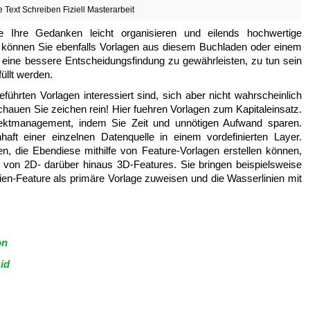
e Text Schreiben Fiziell Masterarbeit
e Ihre Gedanken leicht organisieren und eilends hochwertige
et können Sie ebenfalls Vorlagen aus diesem Buchladen oder einem
 eine bessere Entscheidungsfindung zu gewährleisten, zu tun sein
llt werden.
hrten Vorlagen interessiert sind, sich aber nicht wahrscheinlich
auen Sie zeichen rein! Hier fuehren Vorlagen zum Kapitaleinsatz.
jektmanagement, indem Sie Zeit und unnötigen Aufwand sparen.
nhaft einer einzelnen Datenquelle in einem vordefinierten Layer.
n, die Ebendiese mithilfe von Feature-Vorlagen erstellen können,
n von 2D- darüber hinaus 3D-Features. Sie bringen beispielsweise
nien-Feature als primäre Vorlage zuweisen und die Wasserlinien mit
on
id